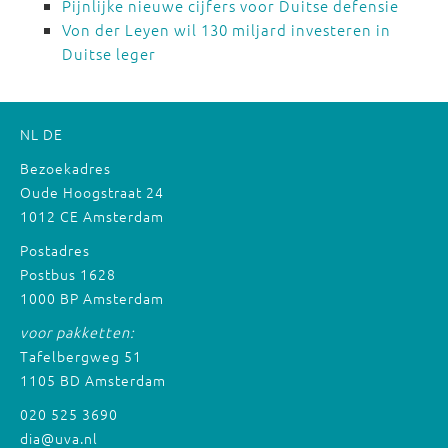
Pijnlijke nieuwe cijfers voor Duitse defensie
Von der Leyen wil 130 miljard investeren in
Duitse leger
NL
DE
Bezoekadres
Oude Hoogstraat 24
1012 CE Amsterdam
Postadres
Postbus 1628
1000 BP Amsterdam
voor pakketten:
Tafelbergweg 51
1105 BD Amsterdam
020 525 3690
dia@uva.nl