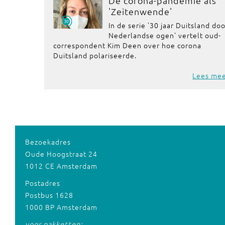
De corona-pandemie als
'Zeitenwende'
In de serie '30 jaar Duitsland do
Nederlandse ogen' vertelt oud-
correspondent Kim Deen over hoe corona
Duitsland polariseerde.
Lees me
Bezoekadres
Oude Hoogstraat 24
1012 CE Amsterdam
Postadres
Postbus 1628
1000 BP Amsterdam
voor pakketten: