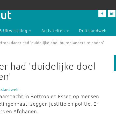
& Uitwisseling
Activiteiten
Duitslandweb
trop: dader had 'duidelijke doel buitenlanders te doden'
r had 'duidelijke doel
en'
itslandweb
jaarsnacht in Bottrop en Essen op mensen
lingenhaat, zeggen justitie en politie. Er
ërs en Afghanen.