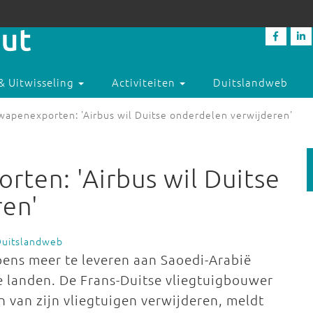
& Uitwisseling
Activiteiten
Duitslandweb
 wapenexporten: 'Airbus wil Duitse onderdelen verwijderen'
rten: 'Airbus wil Duitse
ren'
Duitslandweb
ens meer te leveren aan Saoedi-Arabië
se landen. De Frans-Duitse vliegtuigbouwer
n van zijn vliegtuigen verwijderen, meldt