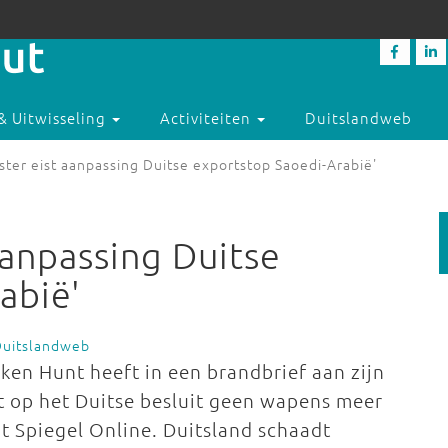
& Uitwisseling
Activiteiten
Duitslandweb
ister eist aanpassing Duitse exportstop Saoedi-Arabië'
 aanpassing Duitse
abië'
Duitslandweb
ken Hunt heeft in een brandbrief aan zijn
it op het Duitse besluit geen wapens meer
t Spiegel Online. Duitsland schaadt