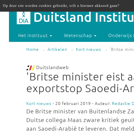
Op deze site worden cookies gebruikt, wilt u hiermee akkoord gaan?
Het instituut
Wetenschap
Onderwijs 
Home
Artikelen
Kort nieuws
'Britse min
Duitslandweb
'Britse minister eist
exportstop Saoedi-Ar
Kort nieuws
- 20 februari 2019 - Auteur:
Redactie 
De Britse minister van Buitenlandse Za
Duitse collega Maas zware kritiek geu
aan Saoedi-Arabië te leveren. Dat meld