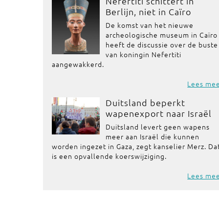
Nefertiti schittert in
Berlijn, niet in Caïro
De komst van het nieuwe
archeologische museum in Caïro
heeft de discussie over de buste
van koningin Nefertiti
aangewakkerd.
Lees me
Duitsland beperkt
wapenexport naar Israël
Duitsland levert geen wapens
meer aan Israël die kunnen
worden ingezet in Gaza, zegt kanselier Merz. Da
is een opvallende koerswijziging.
Lees me