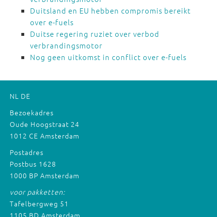
Duitsland en EU hebben compromis bereikt
over e-fuels
Duitse regering ruziet over verbod
verbrandingsmotor
Nog geen uitkomst in conflict over e-fuels
NL
DE
Bezoekadres
Oude Hoogstraat 24
1012 CE Amsterdam
Postadres
Postbus 1628
1000 BP Amsterdam
voor pakketten:
Tafelbergweg 51
1105 BD Amsterdam