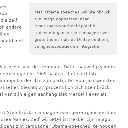
ver
Met 'Obama-speeches' wil Steinbrück
 zou
zijn imago oppoetsen: naar
die zelf
Amerikaans voorbeeld plant hij
Ook andere
redevoeringen in zijn campagne over
ij de
grote thema's als de Duitse eenheid,
orbeeld met
veiligheidspolitiek en integratie.
e.
5 procent van de stemmen. Dat is nauwelijks meer
verkiezingen in 2009 haalde - het slechtste
 impopulairder dan zijn partij. Dit voorjaar wensten
anselier. Slechts 27 procent kon zich Steinbrück
el van zijn eigen aanhang ziet Merkel liever als
aart Steinbrücks campagneteam gereorganiseerd en
ndrea Nahles. Zelf wil SPD-lijsttrekker zijn imago
tijdens zijn campagne ‘Obama-speeches’ te houden