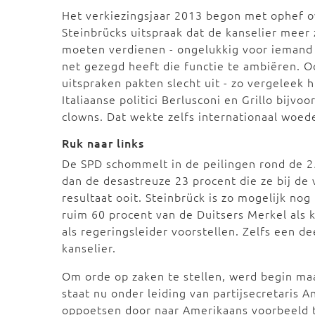
Het verkiezingsjaar 2013 begon met ophef o
Steinbrücks uitspraak dat de kanselier meer
moeten verdienen - ongelukkig voor iemand 
net gezegd heeft die functie te ambiëren. 
uitspraken pakten slecht uit - zo vergeleek h
Italiaanse politici Berlusconi en Grillo bijvo
clowns. Dat wekte zelfs internationaal woed
Ruk naar links
De SPD schommelt in de peilingen rond de 2
dan de desastreuze 23 procent die ze bij de 
resultaat ooit. Steinbrück is zo mogelijk nog
ruim 60 procent van de Duitsers Merkel als k
als regeringsleider voorstellen. Zelfs een de
kanselier.
Om orde op zaken te stellen, werd begin m
staat nu onder leiding van partijsecretaris A
oppoetsen door naar Amerikaans voorbeeld 