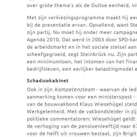
over grote thema's als de Duitse eenheid, in
Met zijn verkiezingsprogramma maakt hij een
bij de presentatie ervan. Opvallend, want Ste
zijn partij. Nu moet hij onder meer campa
Agenda 2010. Dat werd in 2003 door SPD-ka
de arbeidsmarkt en in het sociale stelsel aa
scheefgegroeid, zegt Steinbrück nu. Zijn par
een minimumloon, het intomen van het finan
bedrijfsleven, een eerlijker belastingmodel
Schaduwkabinet
Ook in zijn
Kompetenzteam
- waarvan de led
aanmerking komen voor een ministerspost - z
van de bouwvakbond Klaus Wiesehügel stelde 
Werkgelenheid. Met de vakbondsleider in zi
politieke commentatoren: Wiesehügel geldt 
de verhoging van de pensioenleeftijd naar 6
voor de helft uit vrouwen bestaat, zijn Brigi