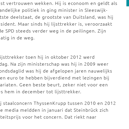
t vertrouwen wekken. Hij is econoom en geldt als
ndelijke politiek in ging minister in Sleeswijk-
tste deelstaat, de grootste van Duitsland, was hij
dent. Maar sinds hij lijsttrekker is, veroorzaakt
de SPD steeds verder weg in de peilingen. Zijn
matig in de weg.
lijsttrekker toen hij in oktober 2012 werd
dag. Na zijn ministerschap was hij in 2009 weer
ndsdaglid was hij de afgelopen jaren nauwelijks
joen euro te hebben bijverdiend met lezingen bij
ariaten. Geen beste beurt, zeker niet voor een
s hem in december tot lijsttrekker.
bij staalconcern ThyssenKrupp tussen 2010 en 2012
 media meldden in januari dat Steinbrück zich
eitsprijs voor het concern. Dat riekt naar