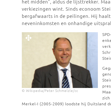
het midden”, aldus de lijsttrekker. Maar
verkiezingen wint. Sinds econoom Ste
bergafwaarts in de peilingen. Hij haal
neveninkomsten en onhandige uitspra
SPD-
enke
verk
Schr
Stei
Gega
geno
Stei
pres
© Wikipedia/Peter Schmelzle/cc
Maar
zich
Merkel-I (2005-2009) loodste hij Duitsland d