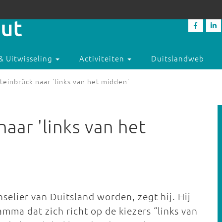
& Uitwisseling
Activiteiten
Duitslandweb
teinbrück naar 'links van het midden'
aar 'links van het
nselier van Duitsland worden, zegt hij. Hij
mma dat zich richt op de kiezers “links van