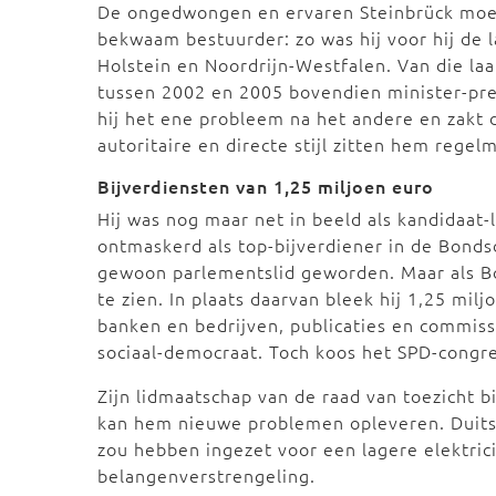
De ongedwongen en ervaren Steinbrück moes
bekwaam bestuurder: zo was hij voor hij de la
Holstein en Noordrijn-Westfalen. Van die laa
tussen 2002 en 2005 bovendien minister-presi
hij het ene probleem na het andere en zakt 
autoritaire en directe stijl zitten hem regel
Bijverdiensten van 1,25 miljoen euro
Hij was nog maar net in beeld als kandidaat-
ontmaskerd als top-bijverdiener in de Bonds
gewoon parlementslid geworden. Maar als Bo
te zien. In plaats daarvan bleek hij 1,25 mil
banken en bedrijven, publicaties en commiss
sociaal-democraat. Toch koos het SPD-congre
Zijn lidmaatschap van de raad van toezicht 
kan hem nieuwe problemen opleveren. Duitse
zou hebben ingezet voor een lagere elektricit
belangenverstrengeling.