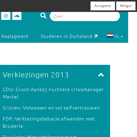
Accepteer
Weiger
Naslagwerk
Studeren in Duitsland
NL
Verkiezingen 2013
CDU: Groot dankzij nuchtere crisismanager
Merkel
Grünen: Volwassen en vol zelfvertrouwen
FDP: Verkiezingsdebacle afwenden met
Brüderle
Die Linke: Met achtkoppig team