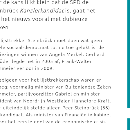
 de kans lijkt klein dat de SPD de
inbrück
Kanzlerkandidat
is, gaat het
t het nieuws vooral met dubieuze
ken.
lijsttrekker Steinbrück moet doen wat geen
le sociaal-democraat tot nu toe gelukt is: de
iezingen winnen van Angela Merkel. Gerhard
öder legde het in 2005 af, Frank-Walter
nmeier verloor in 2009.
digden voor het lijsttrekkerschap waren er
eg: voormalig minister van Buitenlandse Zaken
nmeier, partijvoorzitter Gabriel en minister-
ident van Noordrijn-Westfalen Hannelore Kraft.
 uiteindelijk stelde alleen Peer Steinbrück (66)
 kandidaat. Als minister van Financiën in kabinet
oor het eerste deel van de economische crisis.