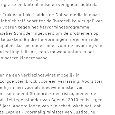
tegratie en buitenlandse en veiligheidspolitiek.
 “ruk naar links”, aldus de Duitse media in maart
inbrück zelf hoort tot de ‘burgerlijke vleugel’ van
gne voeren tegen het hervormingsprogramma
nselier Schröder ingevoerd om de problemen op
n te pakken. Bij die hervormingen is een en ander
tij pleit daarom onder meer voor de invoering van
cieel kapitalisme, een vrouwenquotum in het
 en betere kinderopvang.
en na een verkiezingswinst mogelijk in
orgde Steinbrück voor een verrassing. Voorzitter
hij in mei voor als nieuwe minister van
jn team neemt Steinbrück een risico, menen de
als fel tegenstander van Agenda 2010 en is tegen
7 jaar. Andere leden van zijn schaduwkabinet, dat
tte Zypries - voormalig minister van Justite, nu