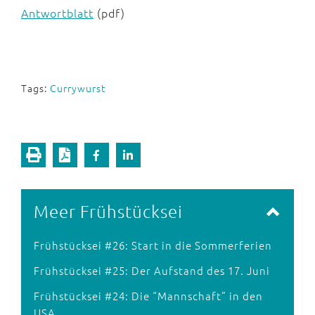
Antwortblatt
(pdf)
Tags:
Currywurst
Meer Frühstücksei
Frühstücksei #26: Start in die Sommerferien
Frühstücksei #25: Der Aufstand des 17. Juni
Frühstücksei #24: Die “Mannschaft” in den
USA