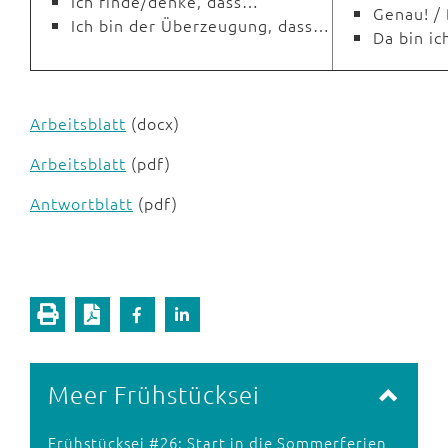
Ich finde/denke, dass…
Genau! / 
Ich bin der Überzeugung, dass…
Da bin i
Arbeitsblatt
(docx)
Arbeitsblatt
(pdf)
Antwortblatt
(pdf)
Meer Frühstücksei
Frühstücksei #26: Start in die Sommerferien