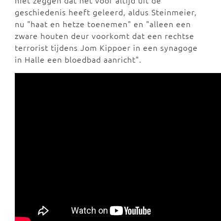
niet zeggen dat het voor altijd uit de
geschiedenis heeft geleerd, aldus Steinmeier,
nu "haat en hetze toenemen" en "alleen een
zware houten deur voorkomt dat een rechtse
terrorist tijdens Jom Kippoer in een synagoge
in Halle een bloedbad aanricht".