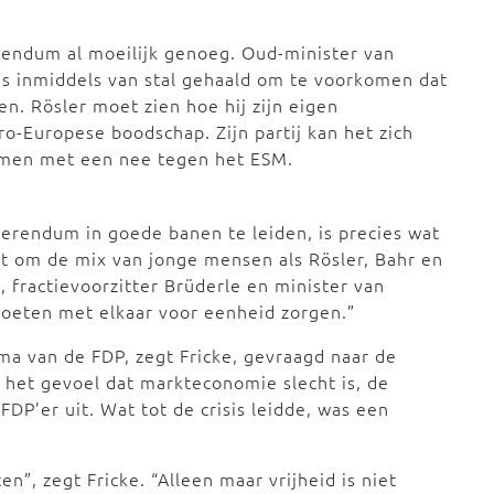
rendum al moeilijk genoeg. Oud-minister van
is inmiddels van stal gehaald om te voorkomen dat
. Rösler moet zien hoe hij zijn eigen
o-Europese boodschap. Zijn partij kan het zich
komen met een nee tegen het ESM.
erendum in goede banen te leiden, is precies wat
aat om de mix van jonge mensen als Rösler, Bahr en
 fractievoorzitter Brüderle en minister van
moeten met elkaar voor eenheid zorgen.”
ma van de FDP, zegt Fricke, gevraagd naar de
st het gevoel dat markteconomie slecht is, de
e FDP’er uit. Wat tot de crisis leidde, was een
”, zegt Fricke. “Alleen maar vrijheid is niet