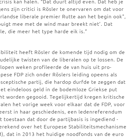
crisis kan halen. “Dat duurt altijd even. Dat heb je
ens zijn critici is Rösler te onervaren om dat voor
erlandse liberale premier Rutte aan het begin ook",
buigt mee met de wind maar breekt niet’. Dat
e, die meer het type harde eik is.”
ibiliteit heeft Rösler de komende tijd nodig om de
udelijke twisten van de liberalen op te lossen. De
lopen weken profileerde de van huis uit pro-
pese FDP zich onder Röslers leiding opeens als
sceptische partij, die hardop durfde te zeggen dat
iet eindeloos geld in de bodemloze Griekse put
t worden gegooid. Tegelijkertijd kregen kritische
ralen het vorige week voor elkaar dat de FDP, voor
eerst in haar geschiedenis, een ledenreferendum
 toestaan dat door de partijbasis is ingediend -
erekend over het Europese Stabiliteitsmechanisme
), dat in 2013 het huidige noodfonds van de euro