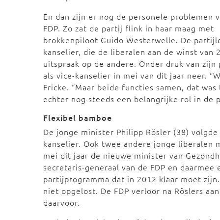
En dan zijn er nog de personele problemen 
FDP. Zo zat de partij flink in haar maag met
brokkenpiloot Guido Westerwelle. De partijl
kanselier, die de liberalen aan de winst va
uitspraak op de andere. Onder druk van zijn pa
als vice-kanselier in mei van dit jaar neer. 
Fricke. “Maar beide functies samen, dat was
echter nog steeds een belangrijke rol in de p
Flexibel bamboe
De jonge minister Philipp Rösler (38) volgde 
kanselier. Ook twee andere jonge liberalen ma
mei dit jaar de nieuwe minister van Gezondhe
secretaris-generaal van de FDP en daarmee e
partijprogramma dat in 2012 klaar moet zijn
niet opgelost. De FDP verloor na Röslers a
daarvoor.