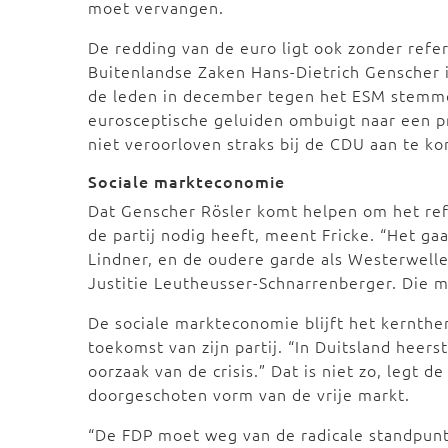
moet vervangen.
De redding van de euro ligt ook zonder refe
Buitenlandse Zaken Hans-Dietrich Genscher 
de leden in december tegen het ESM stemmen
eurosceptische geluiden ombuigt naar een pr
niet veroorloven straks bij de CDU aan te 
Sociale markteconomie
Dat Genscher Rösler komt helpen om het ref
de partij nodig heeft, meent Fricke. “Het g
Lindner, en de oudere garde als Westerwelle,
Justitie Leutheusser-Schnarrenberger. Die 
De sociale markteconomie blijft het kernthe
toekomst van zijn partij. “In Duitsland heer
oorzaak van de crisis.” Dat is niet zo, legt d
doorgeschoten vorm van de vrije markt.
“De FDP moet weg van de radicale standpunten