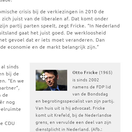
mische crisis bij de verkiezingen in 2010 de
 zich juist van de liberalen af. Dat komt onder
jn partij parten speelt, zegt Fricke. “In Nederland
uitsland gaat het juist goed. De werkloosheid
het gevoel dat er iets moet veranderen. Dan
t de economie en de markt belangrijk zijn.”
al sinds
(1965)
Otto Fricke
en bij de
is sinds 2002
ten. “En we
namens de FDP lid
partner”,
van de Bondsdag
n de
en begrotingsspecialist van zijn partij.
ër nog
Van huis uit is hij advocaat. Fricke
eelruimte
komt uit Krefeld, bij de Nederlandse
n
grens, en vervulde een deel van zijn
de CDU
dienstplicht in Nederland. (Afb.: