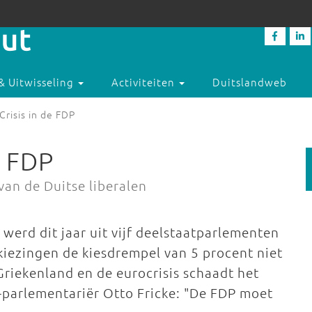
& Uitwisseling
Activiteiten
Duitslandweb
Crisis in de FDP
e FDP
van de Duitse liberalen
j werd dit jaar uit vijf deelstaatparlementen
rkiezingen de kiesdrempel van 5 procent niet
Griekenland en de eurocrisis schaadt het
P-parlementariër Otto Fricke: "De FDP moet