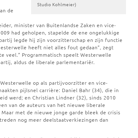
Studio Kohlmeier)
van de
eider, minister van Buitenlandse Zaken en vice-
n 2009 had geholpen, stapelde de ene ongelukkige
rtij legde hij zijn voorzitterschap en zijn functie
“Westerwelle heeft niet alles fout gedaan”, zegt
 te veel.” Programmatisch speelt Westerwelle
artij, aldus de liberale parlementariër.
Westerwelle op als partijvoorzitter en vice-
akten pijlsnel carrière: Daniel Bahr (34), die in
id werd; en Christian Lindner (32), sinds 2010
en van de auteurs van het nieuwe liberale
. Maar met de nieuwe jonge garde bleek de crisis
antreden nog meer deelstaatverkiezingen dan