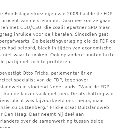
de Bondsdagverkiezingen van 2009 haalde de FDP
6 procent van de stemmen. Daarmee kon ze gaan
ren met CDU/CSU, die coalitiepartner SPD maar
graag inruilde voor de liberalen. Sindsdien gaat
bergafwaarts. De belastingverlaging die de FDP de
ers had beloofd, bleek in tijden van economische
is niet waar te maken. Ook op andere punten lukte
de partij niet zich te profileren.
bevestigt Otto Fricke, parlementariër en
ncieel specialist van de FDP, tegenover
slandweb in vloeiend Nederlands. “Waar de FDP
t, kan de kiezer vaak niet zien. De afschaffing van
ienstplicht was bijvoorbeeld ons thema, maar
nsie Zu Guttenberg.” Fricke staat Duitslandweb
aar Den Haag. Daar neemt hij deel aan
rlanders over de samenwerking tussen beide
sade.