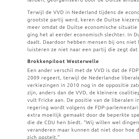
Terwijl de VVD in Nederland tijdens de econo
grootste partij werd, keren de Duitse kiezers
meer omdat de Duitse economische situatie zi
ging het al eerder economisch slechter. In D
daalt. Daardoor hebben mensen bij ons niet 
luisteren ze niet naar een partij die zegt da
Brokkenpiloot Westerwelle
Een ander verschil met de VVD is dat de FDP 
2009 regeert, terwijl de Nederlandse liberal
verkiezingen in 2010 nog in de oppositie za
zijn, anders dan de VVD, de kleinere coalitie
vult Fricke aan. De positie van de liberalen i
regering wordt volgens de FDP-parlementari
extra moeilijk gemaakt door de beperkte sp
die de CDU hen biedt. “Wij willen wel dinge
veranderen maar kunnen dat niet door hoe 
zich opstelt.”