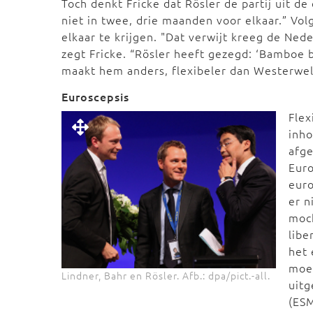
Toch denkt Fricke dat Rösler de partij uit de 
niet in twee, drie maanden voor elkaar.” Volg
elkaar te krijgen. "Dat verwijt kreeg de Ned
zegt Fricke. “Rösler heeft gezegd: ‘Bamboe 
maakt hem anders, flexibeler dan Westerwell
Euroscepsis
Flex
inho
afge
Euro
euro
er n
moch
libe
het 
moet
Lindner, Bahr en Rösler. Afb.: dpa/pict.-all.
uitg
(ESM