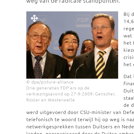
weg van de radicale standpunten."
Bij 
14,
rege
wat 
het 
kiez
cris
het 
Dat 
© dpa/picture-alliance
fina
Drie generaties FDP'ers op de
Duit
verkiezingsavond op 27-9-2009: Genscher,
staa
Rösler en Westerwelle
de d
werd uitgevoerd door CSU-minister van Defe
telefonisch te woord terwijl hij op weg is n
netwerkgesprekken tussen Duitsers en Nede
landen, georganiseerd door de Duitse ambas