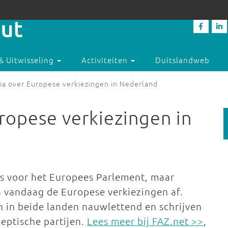
& Uitwisseling
Activiteiten
Duitslandweb
ia over Europese verkiezingen in Nederland
ropese verkiezingen in
s voor het Europees Parlement, maar
 vandaag de Europese verkiezingen af.
 in beide landen nauwlettend en schrijven
ceptische partijen.
Lees meer bij FAZ.net >>
,