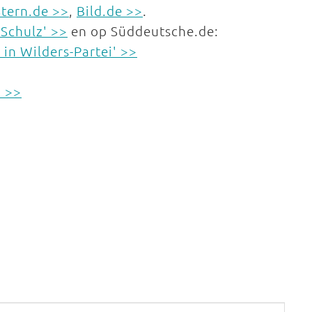
Stern.de >>
,
Bild.de >>
.
 Schulz' >>
en op Süddeutsche.de:
 in Wilders-Partei' >>
n >>