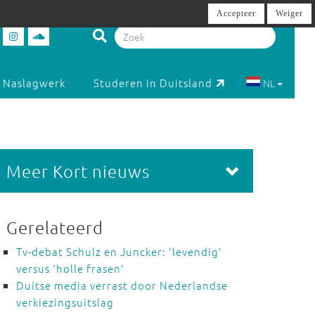
Accepteer
Weiger
Naslagwerk
Studeren in Duitsland
NL
Meer Kort nieuws
Gerelateerd
Tv-debat Schulz en Juncker: 'levendig'
versus 'holle frasen'
Duitse media verrast door Nederlandse
verkiezingsuitslag