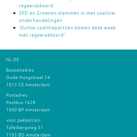
regeerakkoord
SPD en Groenen stemmen in met coalitie-
onderhandelingen
'Duitse coalitiepartijen komen deze week
met regeerakkoord'
NL
DE
Bezoekadres
Oude Hoogstraat 24
1012 CE Amsterdam
Postadres
Postbus 1628
1000 BP Amsterdam
voor pakketten:
Tafelbergweg 51
1105 BD Amsterdam