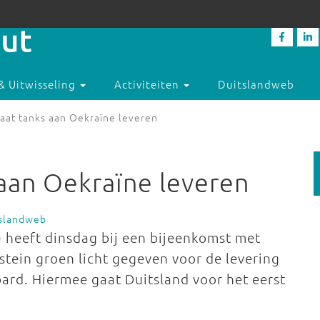
& Uitwisseling
Activiteiten
Duitslandweb
gaat tanks aan Oekraïne leveren
 aan Oekraïne leveren
tslandweb
 heeft dinsdag bij een bijeenkomst met
ein groen licht gegeven voor de levering
ard. Hiermee gaat Duitsland voor het eerst