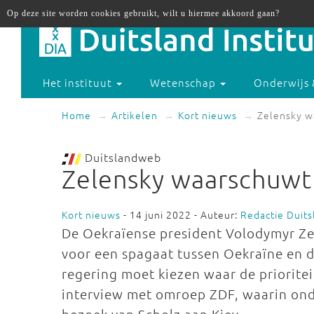
Op deze site worden cookies gebruikt, wilt u hiermee akkoord gaan?
Het instituut
Wetenschap
Onderwijs 
Home
Artikelen
Kort nieuws
Zelensky w
Duitslandweb
Zelensky waarschuwt 
Kort nieuws
- 14 juni 2022 - Auteur:
Redactie Duit
De Oekraïense president Volodymyr Ze
voor een spagaat tussen Oekraïne en 
regering moet kiezen waar de prioriteit
interview met omroep ZDF, waarin ond