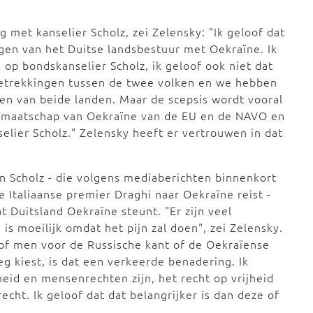
met kanselier Scholz, zei Zelensky: "Ik geloof dat
ngen van het Duitse landsbestuur met Oekraïne. Ik
 op bondskanselier Scholz, ik geloof ook niet dat
betrekkingen tussen de twee volken en we hebben
en van beide landen. Maar de scepsis wordt vooral
lidmaatschap van Oekraïne van de EU en de NAVO en
nselier Scholz." Zelensky heeft er vertrouwen in dat
n Scholz - die volgens mediaberichten binnenkort
Italiaanse premier Draghi naar Oekraïne reist -
at Duitsland Oekraïne steunt. "Er zijn veel
s moeilijk omdat het pijn zal doen", zei Zelensky.
n of men voor de Russische kant of de Oekraïense
eg kiest, is dat een verkeerde benadering. Ik
id en mensenrechten zijn, het recht op vrijheid
echt. Ik geloof dat dat belangrijker is dan deze of