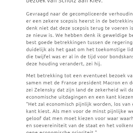
bezoek van Scholz aan Kiev.
Gevraagd naar de gecompliceerde verhouding 
er een zekere scepsis heerst in de betrekki
denk niet dat deze scepsis terug te voeren is
ze nieuw is. We hebben denk ik geweldige 
best goede betrekkingen tussen de regering
duidelijk als het gaat om het toekomstige 
die twijfel was er al in de tijd voor bondska
deze houding verandert, zei hij.
Met betrekking tot een eventueel bezoek va
samen met de Franse president Macron en de 
zei Zelensky dat zijn land de zekerheid wil d
economische uitdagingen en een kant kiezen i
"Het zal economisch pijnlijk worden, los va
kant kiest. Als men voor de minst pijnlijke w
geloof dat men moet kiezen voor waar waarhe
en soevereiniteit van de staat en het volkenr
gene economische prioriteit."