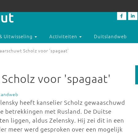
& Uitwisseling
Activiteiten
Duitslandweb
aarschuwt Scholz voor 'spagaat'
Scholz voor 'spagaat'
slandweb
lensky heeft kanselier Scholz gewaaschuwd
de betrekkingen met Rusland. De Duitse
en liggen, aldus Zelensky. Hij zei dit in een
er meer werd gesproken over een mogelijk