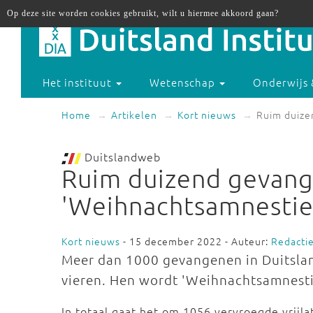
Op deze site worden cookies gebruikt, wilt u hiermee akkoord gaan?
Het instituut
Wetenschap
Onderwijs 
Home
Artikelen
Kort nieuws
Ruim duize
Duitslandweb
Ruim duizend gevang
'Weihnachtsamnestie
Kort nieuws
- 15 december 2022 - Auteur:
Redacti
Meer dan 1000 gevangenen in Duitsland
vieren. Hen wordt 'Weihnachtsamnesti
In totaal gaat het om 1056 vervroegde vrijla