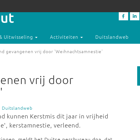
& Uitwisseling
Activiteiten
Duitslandweb
nd gevangenen vrij door 'Weihnachtsamnestie'
enen vrij door
'
e Duitslandweb
 kunnen Kerstmis dit jaar in vrijheid
e', kerstamnestie, verleend.
tingen, meldt het Duitse persbureau dpa, dat