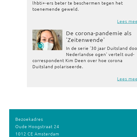
lhbti+-ers beter te beschermen tegen het
toenemende geweld.
Lees me
De corona-pandemie als
'Zeitenwende'
In de serie '30 jaar Duitsland do
Nederlandse ogen' vertelt oud-
correspondent Kim Deen over hoe corona
Duitsland polariseerde.
Lees me
Bezoekadres
Oude Hoogstraat 24
1012 CE Amsterdam