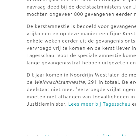
navraag deed bij de deelstaatministers van Ju
mochten ongeveer 800 gevangenen eerder n
De kerstamnestie is bedoeld voor gevangenen
vrijkomen en op deze manier een fijne Kers
enkele weken eerder uit de gevangenis onts
vervroegd vrij te komen en de kerst liever i
Tagesschau. Voor de speciale amnestie kom
lange gevangenisstraf hebben uitgezeten en
Dit jaar komen in Noordrijn-Westfalen de m
de
Weihnachtsamnestie
, 291 in totaal. Beie
deelstaat niet mee. 'Vervroegde vrijlatingen
moeten niet afhangen van toevalligheden in 
Justitieminister.
Lees meer bij Tagesschau
e