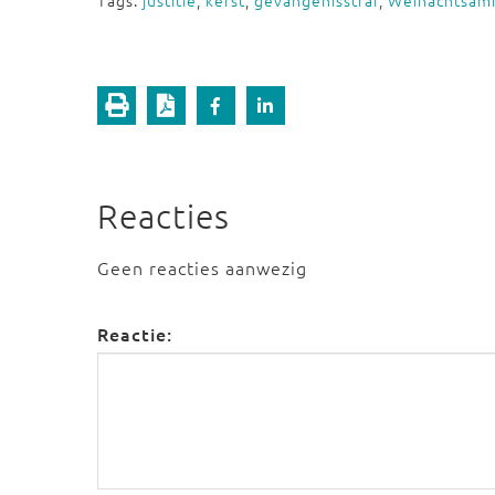
Tags:
justitie
,
kerst
,
gevangenisstraf
,
Weinachtsam
Reacties
Geen reacties aanwezig
Reactie: