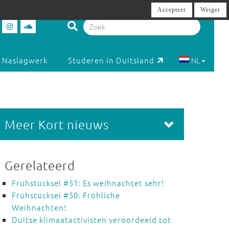
Accepteer
Weiger
Naslagwerk
Studeren in Duitsland
NL
Meer Kort nieuws
Gerelateerd
Frühstücksei #51: Es weihnachtet sehr!
Frühstücksei #50: Fröhliche
Weihnachten!
Duitse klimaatactivisten veroordeeld tot