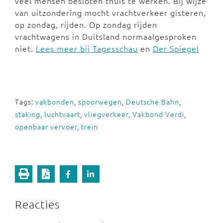
veel mensen besloten thuis te werken. Bij wijze
van uitzondering mocht vrachtverkeer gisteren,
op zondag, rijden. Op zondag rijden
vrachtwagens in Duitsland normaalgesproken
niet.
Lees meer bij Tagesschau
en
Der Spiegel
Tags:
vakbonden
,
spoorwegen
,
Deutsche Bahn
,
staking
,
luchtvaart
,
vliegverkeer
,
Vakbond Verdi
,
openbaar vervoer
,
trein
Reacties