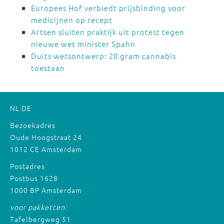
Europees Hof verbiedt prijsbinding voor
medicijnen op recept
Artsen sluiten praktijk uit protest tegen
nieuwe wet minister Spahn
Duits wetsontwerp: 20 gram cannabis
toestaan
NL
DE
Bezoekadres
Oude Hoogstraat 24
1012 CE Amsterdam
Postadres
Postbus 1628
1000 BP Amsterdam
voor pakketten:
Tafelbergweg 51