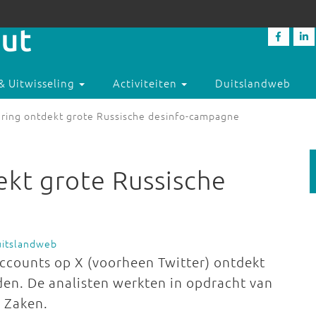
& Uitwisseling
Activiteiten
Duitslandweb
ering ontdekt grote Russische desinfo-campagne
ekt grote Russische
uitslandweb
counts op X (voorheen Twitter) ontdekt
den. De analisten werkten in opdracht van
e Zaken.