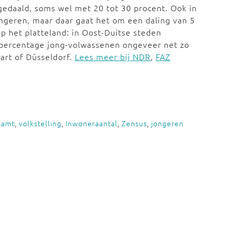
 gedaald, soms wel met 20 tot 30 procent. Ook in
ongeren, maar daar gaat het om een daling van 5
p het platteland: in Oost-Duitse steden
t percentage jong-volwassenen ongeveer net zo
art of Düsseldorf.
Lees meer bij NDR
,
FAZ
samt
,
volkstelling
,
Inwoneraantal
,
Zensus
,
jongeren