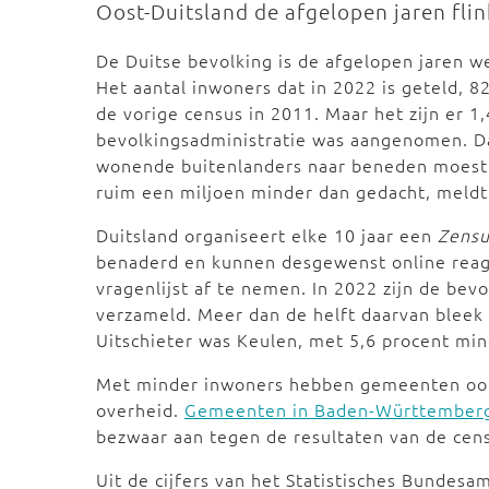
Oost-Duitsland de afgelopen jaren flin
De Duitse bevolking is de afgelopen jaren w
Het aantal inwoners dat in 2022 is geteld, 82
de vorige census in 2011. Maar het zijn er 
bevolkingsadministratie was aangenomen. Da
wonende buitenlanders naar beneden moest w
ruim een miljoen minder dan gedacht, meldt
Duitsland organiseert elke 10 jaar een
Zensu
benaderd en kunnen desgewenst online rea
vragenlijst af te nemen. In 2022 zijn de be
verzameld. Meer dan de helft daarvan blee
Uitschieter was Keulen, met 5,6 procent mi
Met minder inwoners hebben gemeenten ook
overheid.
Gemeenten in Baden-Württember
bezwaar aan tegen de resultaten van de cen
Uit de cijfers van het Statistisches Bundesam