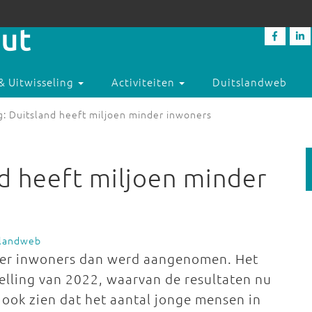
& Uitwisseling
Activiteiten
Duitslandweb
g: Duitsland heeft miljoen minder inwoners
nd heeft miljoen minder
slandweb
nder inwoners dan werd aangenomen. Het
kstelling van 2022, waarvan de resultaten nu
 ook zien dat het aantal jonge mensen in