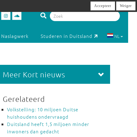
Accepteer
Weiger
Naslagwerk
Studeren in Duitsland
NL
Meer Kort nieuws
Gerelateerd
Volkstelling: 10 miljoen Duitse
huishoudens ondervraagd
Duitsland heeft 1,5 miljoen minder
inwoners dan gedacht