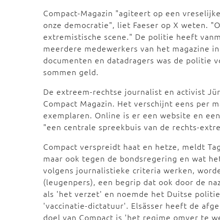
Compact-Magazin "agiteert op een vreselijk
onze democratie", liet Faeser op X weten. "O
extremistische scene." De politie heeft va
meerdere medewerkers van het magazine in v
documenten en datadragers was de politie v
sommen geld.
De extreem-rechtse journalist en activist Jü
Compact Magazin. Het verschijnt eens per m
exemplaren. Online is er een website en ee
"een centrale spreekbuis van de rechts-extr
Compact verspreidt haat en hetze, meldt Tag
maar ook tegen de bondsregering en wat het
volgens journalistieke criteria werken, word
(leugenpers), een begrip dat ook door de naz
als 'het verzet' en noemde het Duitse polit
'vaccinatie-dictatuur'. Elsässer heeft de af
doel van Compact is 'het regime omver te w