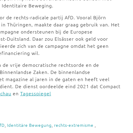
 Identitaire Beweging.
 de rechts-radicale partij AfD. Vooral Björn
 in Thüringen, maakte daar graag gebruik van. Het
campagne ondersteunen bij de Europese
st-Duitsland. Daar zou Elsässer ook geld voor
tieerde zich van de campagne omdat het geen
inanciering wil.
 de vrije democratische rechtsorde en de
n Binnenlandse Zaken. De binnenlandse
et magazine al jaren in de gaten en heeft veel
 dient. De dienst oordeelde eind 2021 dat Compact
schau
en
Tagesspiegel
fD
,
Identitäre Bewegung
,
rechts-extremisme
,