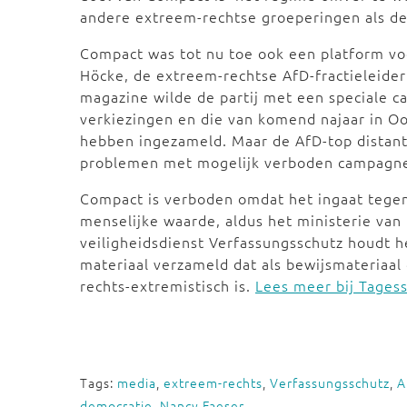
andere extreem-rechtse groeperingen als de
Compact was tot nu toe ook een platform voor
Höcke, de extreem-rechtse AfD-fractieleider
magazine wilde de partij met een speciale 
verkiezingen en die van komend najaar in Oo
hebben ingezameld. Maar de AfD-top distan
problemen met mogelijk verboden campagnef
Compact is verboden omdat het ingaat tegen
menselijke waarde, aldus het ministerie va
veiligheidsdienst Verfassungsschutz houdt h
materiaal verzameld dat als bewijsmateriaal
rechts-extremistisch is.
Lees meer bij Tages
Tags:
media
,
extreem-rechts
,
Verfassungsschutz
,
A
democratie
,
Nancy Faeser