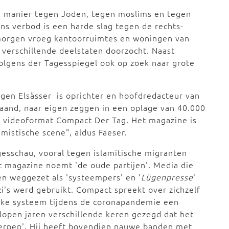
e manier tegen Joden, tegen moslims en tegen
ns verbod is een harde slag tegen de rechts-
nmorgen vroeg kantoorruimtes en woningen van
erschillende deelstaten doorzocht. Naast
olgens der Tagesspiegel ook op zoek naar grote
rgen Elsässer is oprichter en hoofdredacteur van
aand, naar eigen zeggen in een oplage van 40.000
n videoformat Compact Der Tag. Het magazine is
emistische scene", aldus Faeser.
esschau, vooral tegen islamitische migranten
 magazine noemt 'de oude partijen'. Media die
en weggezet als 'systeempers' en '
Lügenpresse
'
i's werd gebruikt. Compact spreekt over zichzelf
ieke systeem tijdens de coronapandemie een
gelopen jaren verschillende keren gezegd dat het
erpen'. Hij heeft bovendien nauwe banden met