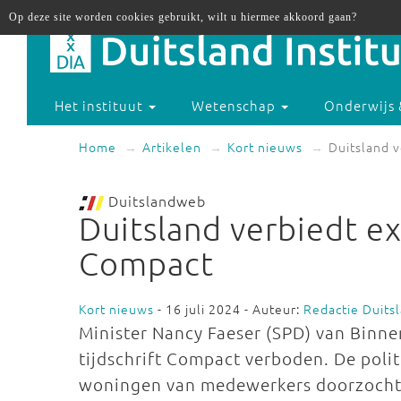
Op deze site worden cookies gebruikt, wilt u hiermee akkoord gaan?
Het instituut
Wetenschap
Onderwijs 
Home
Artikelen
Kort nieuws
Duitsland v
Duitslandweb
Duitsland verbiedt ex
Compact
Kort nieuws
- 16 juli 2024 - Auteur:
Redactie Duit
Minister Nancy Faeser (SPD) van Binne
tijdschrift Compact verboden. De poli
woningen van medewerkers doorzocht