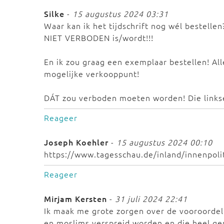
Silke
-
15 augustus 2024 03:31
Waar kan ik het tijdschrift nog wél bestellen
NIET VERBODEN is/wordt!!!
En ik zou graag een exemplaar bestellen! Al
mogelijke verkooppunt!
DÁT zou verboden moeten worden! Die linkse
Reageer
Joseph Koehler
-
15 augustus 2024 00:10
https://www.tagesschau.de/inland/innenpol
Reageer
Mirjam Kersten
-
31 juli 2024 22:41
Ik maak me grote zorgen over de vooroordel
en moslims verspreid worden en die heel g