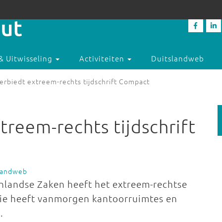
& Uitwisseling
Activiteiten
Duitslandweb
erbiedt extreem-rechts tijdschrift Compact
treem-rechts tijdschrift
slandweb
nlandse Zaken heeft het extreem-rechtse
tie heeft vanmorgen kantoorruimtes en
.