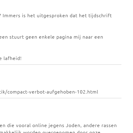
? Immers is het uitgesproken dat het tijdschrift
leen stuurt geen enkele pagina mij naar een
 lafheid!
itik/compact-verbot-aufgehoben-102.html
en die vooral online jegens Joden, andere rassen
emakkelijk worden overgenomen door onze