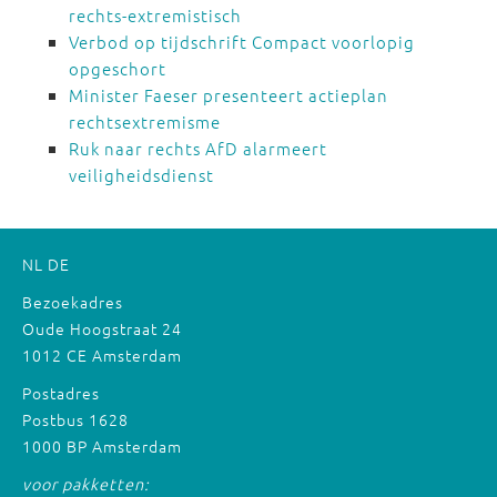
rechts-extremistisch
Verbod op tijdschrift Compact voorlopig
opgeschort
Minister Faeser presenteert actieplan
rechtsextremisme
Ruk naar rechts AfD alarmeert
veiligheidsdienst
NL
DE
Bezoekadres
Oude Hoogstraat 24
1012 CE Amsterdam
Postadres
Postbus 1628
1000 BP Amsterdam
voor pakketten: