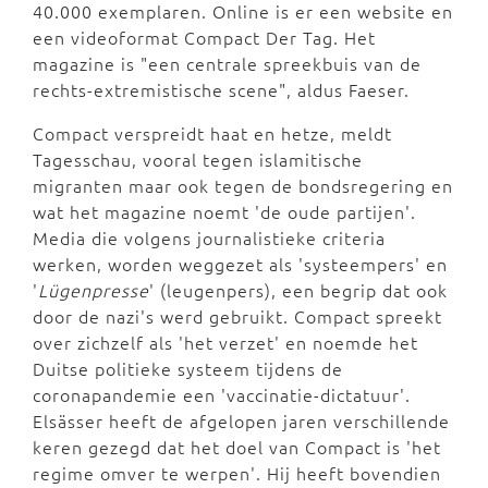
40.000 exemplaren. Online is er een website en
een videoformat Compact Der Tag. Het
magazine is "een centrale spreekbuis van de
rechts-extremistische scene", aldus Faeser.
Compact verspreidt haat en hetze, meldt
Tagesschau, vooral tegen islamitische
migranten maar ook tegen de bondsregering en
wat het magazine noemt 'de oude partijen'.
Media die volgens journalistieke criteria
werken, worden weggezet als 'systeempers' en
'
Lügenpresse
' (leugenpers), een begrip dat ook
door de nazi's werd gebruikt. Compact spreekt
over zichzelf als 'het verzet' en noemde het
Duitse politieke systeem tijdens de
coronapandemie een 'vaccinatie-dictatuur'.
Elsässer heeft de afgelopen jaren verschillende
keren gezegd dat het doel van Compact is 'het
regime omver te werpen'. Hij heeft bovendien