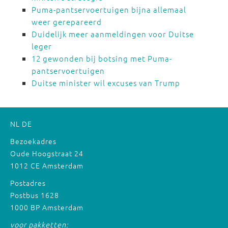
Puma-pantservoertuigen bijna allemaal
weer gerepareerd
Duidelijk meer aanmeldingen voor Duitse
leger
12 gewonden bij botsing met Puma-
pantservoertuigen
Duitse minister wil excuses van Trump
NL
DE
Bezoekadres
Oude Hoogstraat 24
1012 CE Amsterdam
Postadres
Postbus 1628
1000 BP Amsterdam
voor pakketten: