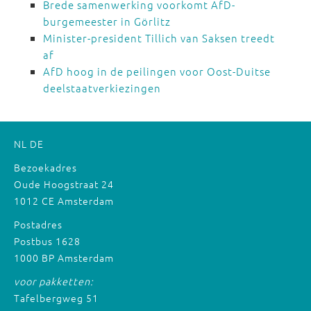
Brede samenwerking voorkomt AfD-
burgemeester in Görlitz
Minister-president Tillich van Saksen treedt
af
AfD hoog in de peilingen voor Oost-Duitse
deelstaatverkiezingen
NL
DE
Bezoekadres
Oude Hoogstraat 24
1012 CE Amsterdam
Postadres
Postbus 1628
1000 BP Amsterdam
voor pakketten:
Tafelbergweg 51