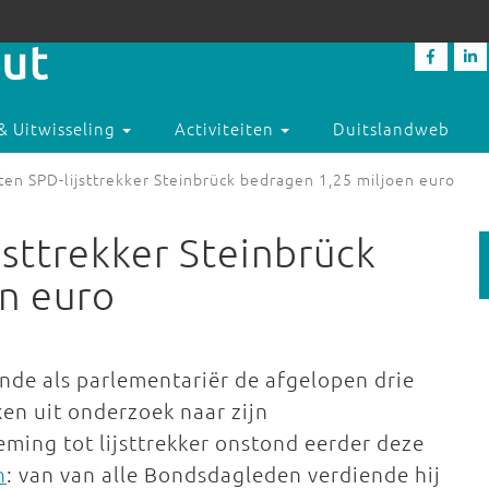
& Uitwisseling
Activiteiten
Duitslandweb
ten SPD-lijsttrekker Steinbrück bedragen 1,25 miljoen euro
jsttrekker Steinbrück
n euro
ende als parlementariër de afgelopen drie
jken uit onderzoek naar zijn
ming tot lijsttrekker onstond eerder deze
n
: van van alle Bondsdagleden verdiende hij