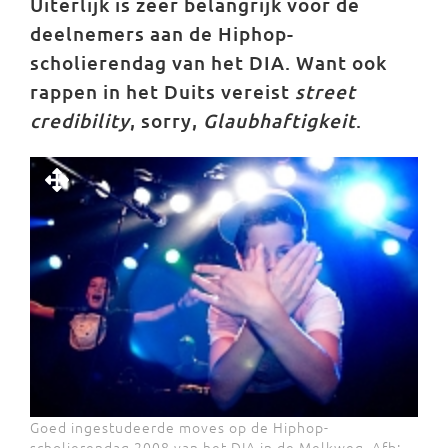
Uiterlijk is zeer belangrijk voor de
deelnemers aan de Hiphop-
scholierendag van het DIA. Want ook
rappen in het Duits vereist
street
credibility
, sorry,
Glaubhaftigkeit
.
Goed ingestudeerde moves op de Hiphop-
scholierendag 2008 van het DIA in de Melkweg. Afb: