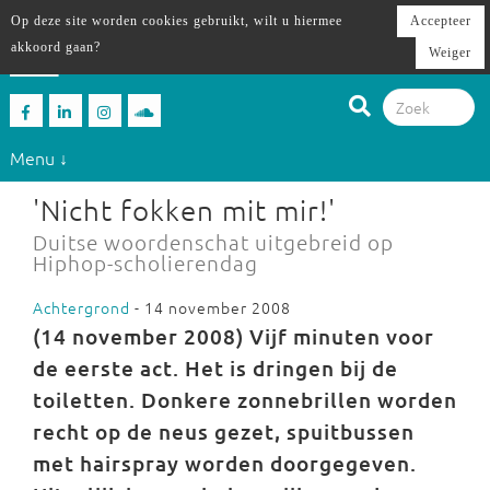
Op deze site worden cookies gebruikt, wilt u hiermee
Accepteer
akkoord gaan?
Weiger
Menu ↓
'Nicht fokken mit mir!'
Duitse woordenschat uitgebreid op
Hiphop-scholierendag
Achtergrond
- 14 november 2008
(14 november 2008) Vijf minuten voor
de eerste act. Het is dringen bij de
toiletten. Donkere zonnebrillen worden
recht op de neus gezet, spuitbussen
met hairspray worden doorgegeven.