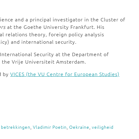
cience and a principal investigator in the Cluster of
ers
at the Goethe University Frankfurt. His
l relations theory, foreign policy analysis
cy) and international security.
 International Security at the Department of
t the Vrije Universiteit Amsterdam.
ed by
VICES (the VU Centre for European Studies)
e betrekkingen
,
Vladimir Poetin
,
Oekraïne
,
veiligheid