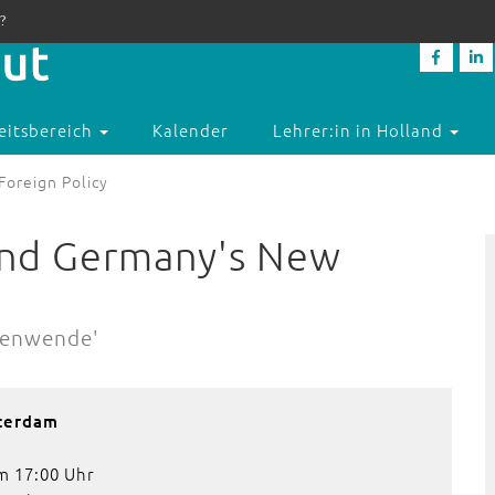
?
eitsbereich
Kalender
Lehrer:in in Holland
Foreign Policy
 and Germany's New
itenwende'
sterdam
m 17:00 Uhr