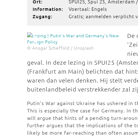
SPUI25, Spui 25, Amsterdam /
Ort:
Voertaal: Engels
Information:
Gratis; aanmelden verplicht v
Zugang:
De 
'Ze
© Ansgar Scheffold / Unsplash
nie
geval. In deze lezing in SPUI25 (Amst
(Frankfurt am Main) belichten dat hin
waren dan velen denken. Hij stelt verd
buitenlandbeleid verstrekkender zal z
Putin's War against Ukraine has ushered in 
This is especially the case for Germany. In t
will argue that hints of a pending turn-aroun
further argues that the implications of the 
likely be more far-reaching than often assu