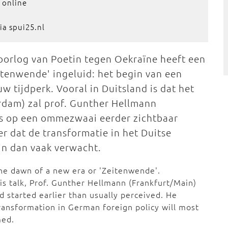
 online
ia spui25.nl
oorlog van Poetin tegen Oekraïne heeft een
itenwende' ingeluid: het begin van een
uw tijdperk. Vooral in Duitsland is dat het
erdam) zal prof. Gunther Hellmann
ts op een ommezwaai eerder zichtbaar
er dat de transformatie in het Duitse
ijn dan vaak verwacht.
the dawn of a new era or 'Zeitenwende'.
his talk, Prof. Gunther Hellmann (Frankfurt/Main)
d started earlier than usually perceived. He
transformation in German foreign policy will most
med.