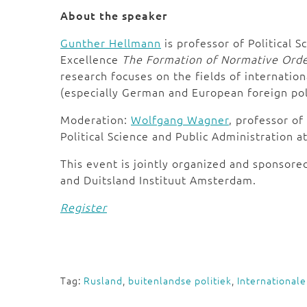
About the speaker
Gunther Hellmann
is professor of Political S
Excellence
The Formation of Normative Ord
research focuses on the fields of internationa
(especially German and European foreign poli
Moderation:
Wolfgang Wagner
, professor of
Political Science and Public Administration a
This event is jointly organized and sponsor
and Duitsland Instituut Amsterdam.
Register
Tag:
Rusland
,
buitenlandse politiek
,
International