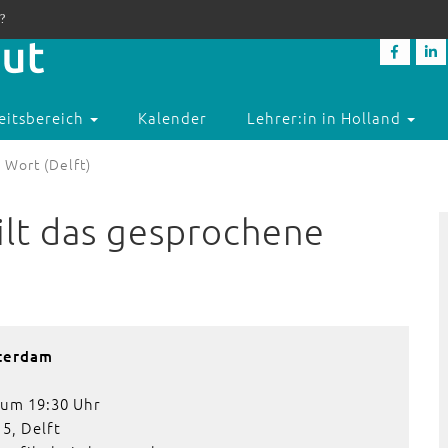
?
eitsbereich
Kalender
Lehrer:in in Holland
 Wort (Delft)
ilt das gesprochene
sterdam
 um 19:30 Uhr
5, Delft