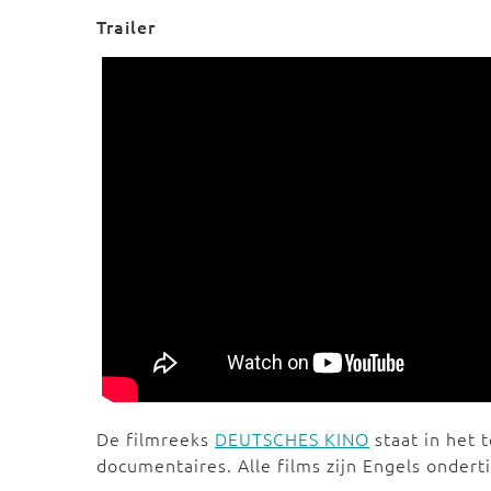
Trailer
De filmreeks
DEUTSCHES KINO
staat in het 
documentaires. Alle films zijn Engels onderti