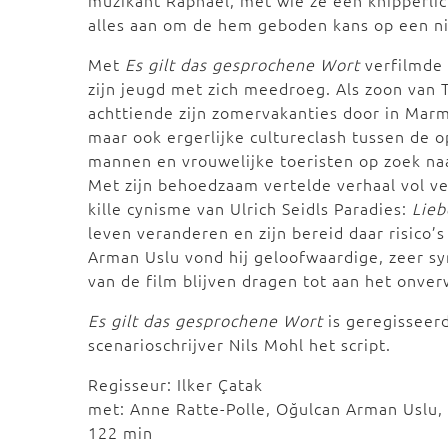
muzikant Raphael, met wie ze een knipperli
alles aan om de hem geboden kans op een ni
Met
Es gilt das gesprochene Wort
verfilmde r
zijn jeugd met zich meedroeg. Als zoon van T
achttiende zijn zomervakanties door in Marm
maar ook ergerlijke cultureclash tussen de 
mannen en vrouwelijke toeristen op zoek naa
Met zijn behoedzaam vertelde verhaal vol ve
kille cynisme van Ulrich Seidls Paradies:
Lieb
leven veranderen en zijn bereid daar risico’
Arman Uslu vond hij geloofwaardige, zeer s
van de film blijven dragen tot aan het onv
Es gilt das gesprochene Wort
is geregisseerd
scenarioschrijver Nils Mohl het script.
Regisseur: Ilker Çatak
met: Anne Ratte-Polle, Oğulcan Arman Uslu,
122 min