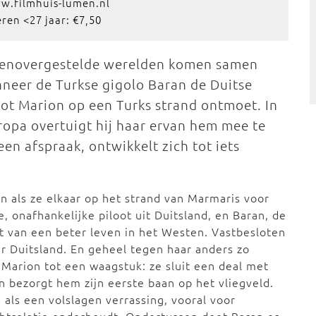
ww.filmhuis-lumen.nl
eren <27 jaar: €7,50
enovergestelde werelden komen samen
neer de Turkse gigolo Baran de Duitse
oot Marion op een Turks strand ontmoet. In
uropa overtuigt hij haar ervan hem mee te
en afspraak, ontwikkelt zich tot iets
 als ze elkaar op het strand van Marmaris voor
 onafhankelijke piloot uit Duitsland, en Baran, de
t van een beter leven in het Westen. Vastbesloten
 Duitsland. En geheel tegen haar anders zo
Marion tot een waagstuk: ze sluit een deal met
 bezorgt hem zijn eerste baan op het vliegveld.
ls een volslagen verrassing, vooral voor