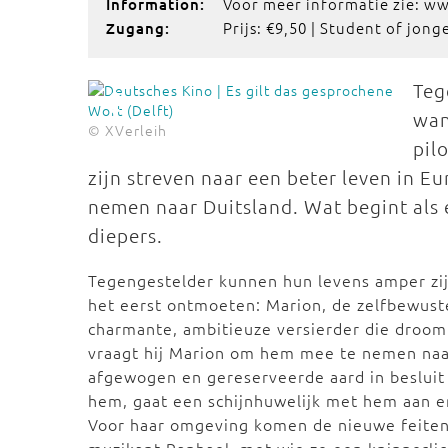
Voor meer informatie zie: w
Information:
Prijs: €9,50 | Student of jong
Zugang:
Teg
wan
© XVerleih
pil
zijn streven naar een beter leven in E
nemen naar Duitsland. Wat begint als e
diepers.
Tegengestelder kunnen hun levens amper zijn
het eerst ontmoeten: Marion, de zelfbewuste,
charmante, ambitieuze versierder die droom
vraagt hij Marion om hem mee te nemen naar
afgewogen en gereserveerde aard in besluit 
hem, gaat een schijnhuwelijk met hem aan en
Voor haar omgeving komen de nieuwe feiten a