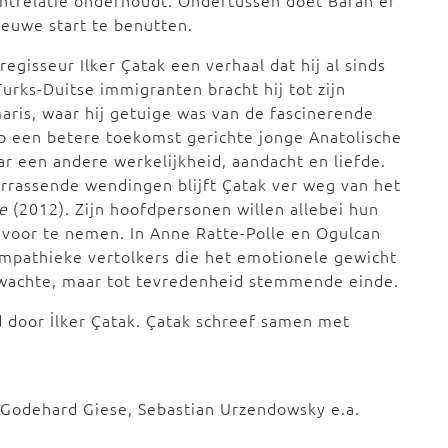
chtrelatie onderhoudt. Ondertussen doet Baran er
euwe start te benutten.
egisseur Ilker Çatak een verhaal dat hij al sinds
urks-Duitse immigranten bracht hij tot zijn
aris, waar hij getuige was van de fascinerende
op een betere toekomst gerichte jonge Anatolische
r een andere werkelijkheid, aandacht en liefde.
rrassende wendingen blijft Çatak ver weg van het
e
(2012). Zijn hoofdpersonen willen allebei hun
s voor te nemen. In Anne Ratte-Polle en Ogulcan
ympathieke vertolkers die het emotionele gewicht
erwachte, maar tot tevredenheid stemmende einde.
 door İlker Çatak. Çatak schreef samen met
 Godehard Giese, Sebastian Urzendowsky e.a.