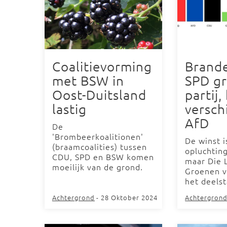
Coalitievorming
Brand
met BSW in
SPD gr
Oost-Duitsland
partij,
lastig
versch
AfD
De
'Brombeerkoalitionen'
De winst i
(braamcoalities) tussen
opluchtin
CDU, SPD en BSW komen
maar Die 
moeilijk van de grond.
Groenen v
het deels
Achtergrond
- 28 Oktober 2024
Achtergron