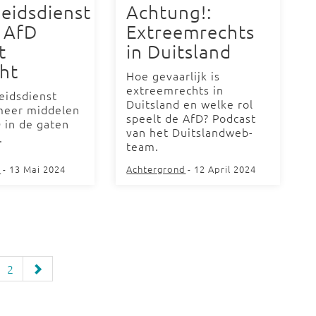
heidsdienst
Achtung!:
 AfD
Extreemrechts
t
in Duitsland
ht
Hoe gevaarlijk is
extreemrechts in
eidsdienst
Duitsland en welke rol
meer middelen
speelt de AfD? Podcast
 in de gaten
van het Duitslandweb-
.
team.
d
- 13 Mai 2024
Achtergrond
- 12 April 2024
2