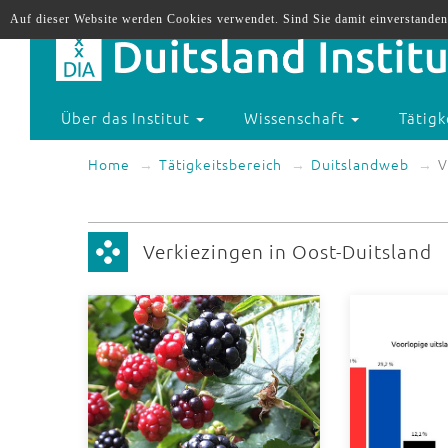
Auf dieser Website werden Cookies verwendet. Sind Sie damit einverstanden
Über das Institut
Wissenschaft
Tätigk
Home
Tätigkeitsbereich
Duitslandweb
V
Verkiezingen in Oost-Duitsland