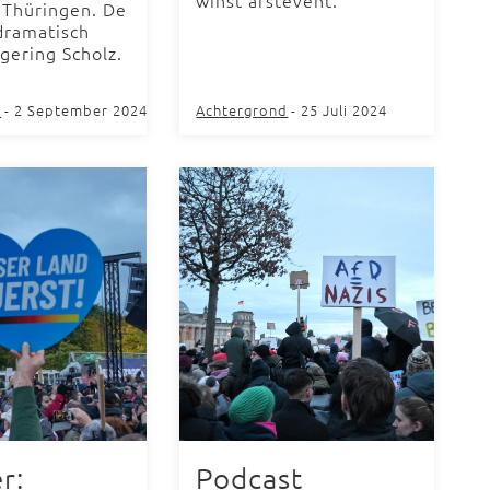
winst afstevent.
 Thüringen. De
 dramatisch
gering Scholz.
d
- 2 September 2024
Achtergrond
- 25 Juli 2024
r:
Podcast