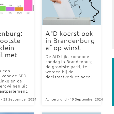
enburg:
AfD koerst ook
ootste
in Brandenburg
 klein
af op winst
il met
De AfD lijkt komende
zondag in Brandenburg
de grootste partij te
s een
worden bij de
g voor de SPD,
deelstaatverkiezingen.
Linke en de
erdwijnen uit
taatparlement.
d
- 23 September 2024
Achtergrond
- 19 September 2024