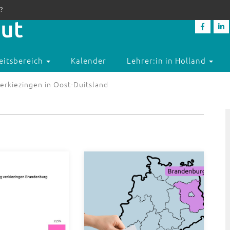
?
eitsbereich
Kalender
Lehrer:in in Holland
erkiezingen in Oost-Duitsland