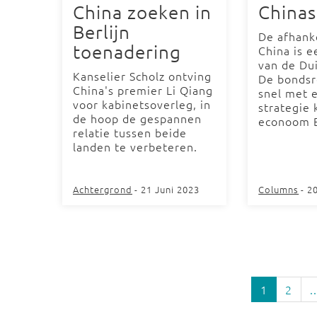
China zoeken in
Chinas
Berlijn
De afhank
toenadering
China is e
van de Du
Kanselier Scholz ontving
De bondsr
China's premier Li Qiang
snel met 
voor kabinetsoverleg, in
strategie
de hoop de gespannen
econoom B
relatie tussen beide
landen te verbeteren.
Achtergrond
- 21 Juni 2023
Columns
- 2
1
2
..