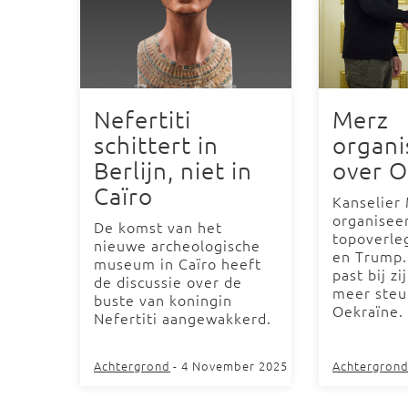
Nefertiti
Merz
schittert in
organi
Berlijn, niet in
over O
Caïro
Kanselier
organiseer
De komst van het
topoverle
nieuwe archeologische
en Trump. 
museum in Caïro heeft
past bij z
de discussie over de
meer steu
buste van koningin
Oekraïne.
Nefertiti aangewakkerd.
Achtergrond
- 4 November 2025
Achtergron