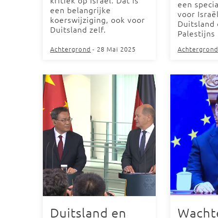
kritiek op Israël. Dat is
een specia
een belangrijke
voor Israë
koerswijziging, ook voor
Duitsland
Duitsland zelf.
Palestijns
Achtergrond
- 28 Mai 2025
Achtergron
Duitsland en
Wacht