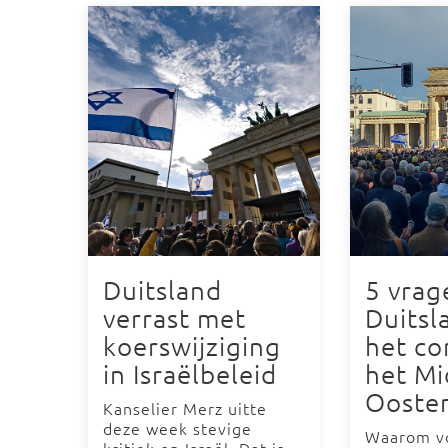
Duitsland
5 vrag
verrast met
Duitsl
koerswijziging
het con
in Israëlbeleid
het Mi
Ooste
Kanselier Merz uitte
deze week stevige
Waarom vo