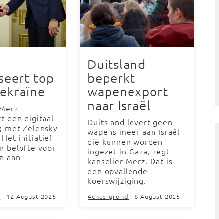
Duitsland
seert top
beperkt
ekraïne
wapenexport
naar Israël
 Merz
t een digitaal
Duitsland levert geen
g met Zelensky
wapens meer aan Israël
Het initiatief
die kunnen worden
ijn belofte voor
ingezet in Gaza, zegt
n aan
kanselier Merz. Dat is
een opvallende
koerswijziging.
d
- 12 August 2025
Achtergrond
- 8 August 2025