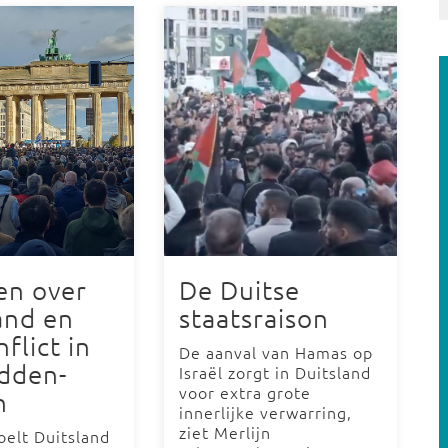
en over
De Duitse
and en
staatsraison
flict in
De aanval van Hamas op
dden-
Israël zorgt in Duitsland
voor extra grote
n
innerlijke verwarring,
ziet Merlijn
elt Duitsland