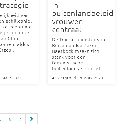
trategie
in
buitenlandbeleid
elijkheid van
vrouwen
en achilleshiel
itse economie.
centraal
egering moet
een China-
De Duitse minister van
 komen, aldus
Buitenlandse Zaken
rzes...
Baerbock maakt zich
sterk voor een
feministische
buitenlandse politiek.
0 März 2023
Achtergrond
- 8 März 2023
.
6
7