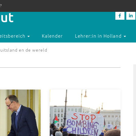
?
eitsbereich
Kalender
Lehrer:in in Holland
uitsland en de wereld