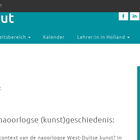
?
eitsbereich
Kalender
Lehrer:in in Holland
:
naoorlogse (kunst)geschiedenis:
context van de naoorlogse West-Duitse kunst? In