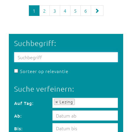
1
2
3
4
5
6
Suchbegriff:
Sorteer op relevantie
Suche verfeinern:
Auf Tag:
Lezing
Auf Tag:
Ab:
Bis: