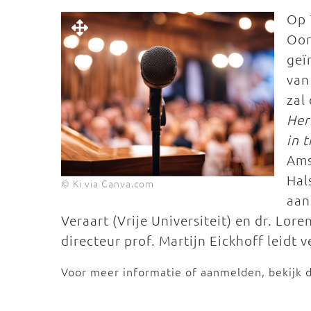
Op 
Oor
geï
van
zal
Her
in t
Ams
Hal
© Ki via Canva.com
aan
Veraart (Vrije Universiteit) en dr. Lore
directeur prof. Martijn Eickhoff leidt
Voor meer informatie of aanmelden, bekijk 