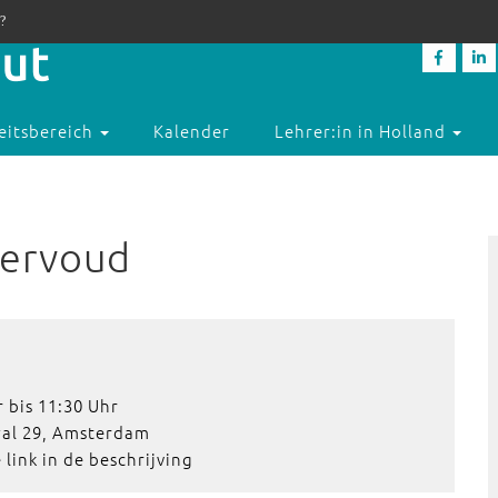
?
eitsbereich
Kalender
Lehrer:in in Holland
eervoud
 bis 11:30 Uhr
wal 29, Amsterdam
 link in de beschrijving