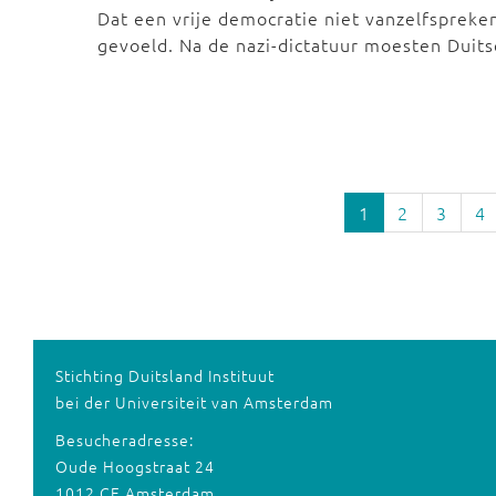
Dat een vrije democratie niet vanzelfspreke
gevoeld. Na de nazi-dictatuur moesten Duit
1
2
3
4
Stichting Duitsland Instituut
bei der Universiteit van Amsterdam
Besucheradresse:
Oude Hoogstraat 24
1012 CE Amsterdam