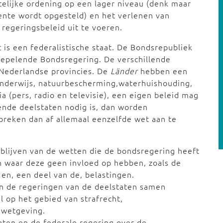
telijke ordening op een lager niveau (denk maar
nte wordt opgesteld) en het verlenen van
 regeringsbeleid uit te voeren.
t is een federalistische staat. De Bondsrepubliek
oepelende Bondsregering. De verschillende
 Nederlandse provincies. De
Länder
hebben een
 onderwijs, natuurbescherming,waterhuishouding,
 (pers, radio en televisie), een eigen beleid mag
ende deelstaten nodig is, dan worden
preken dan af allemaal eenzelfde wet aan te
blijven van de wetten die de bondsregering heeft
en waar deze geen invloed op hebben, zoals de
en, een deel van de, belastingen.
en de regeringen van de deelstaten samen
l op het gebied van strafrecht,
uwetgeving.
taten en de federale regering over de