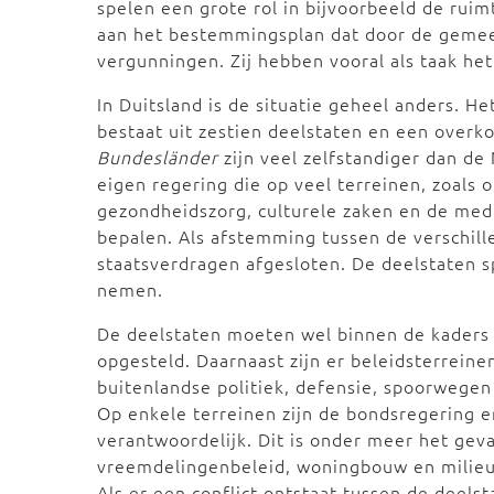
spelen een grote rol in bijvoorbeeld de ruim
aan het bestemmingsplan dat door de gemee
vergunningen. Zij hebben vooral als taak het
In Duitsland is de situatie geheel anders. He
bestaat uit zestien deelstaten en een overk
Bundesländer
zijn veel zelfstandiger dan de
eigen regering die op veel terreinen, zoals
gezondheidszorg, culturele zaken en de media
bepalen. Als afstemming tussen de verschill
staatsverdragen afgesloten. De deelstaten s
nemen.
De deelstaten moeten wel binnen de kaders 
opgesteld. Daarnaast zijn er beleidsterrein
buitenlandse politiek, defensie, spoorwegen 
Op enkele terreinen zijn de bondsregering 
verantwoordelijk. Dit is onder meer het geva
vreemdelingenbeleid, woningbouw en milie
Als er een conflict ontstaat tussen de deels