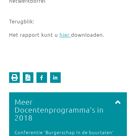
netwerkborrel
Terugblik:
Het rapport kunt u
hier
downloaden.
Meer
Docentenprogramma's in
2018
Conferentie 'Burgerschap in de buurtalen'