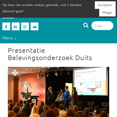
Op deze site worden cookies gebruikt, wilt u hiermee
Accepteer
akkoord gaan?
Weiger
Menu ↓
Presentatie
Belevingsonderzoek Duits