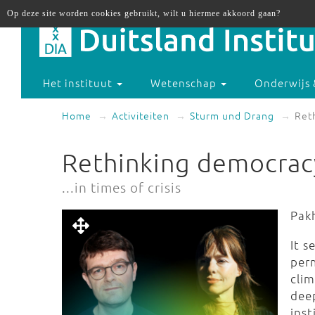
Op deze site worden cookies gebruikt, wilt u hiermee akkoord gaan?
Het instituut
Wetenschap
Onderwijs 
Home
Activiteiten
Sturm und Drang
Ret
Rethinking democrac
...in times of crisis
Pak
It 
per
cli
dee
ins