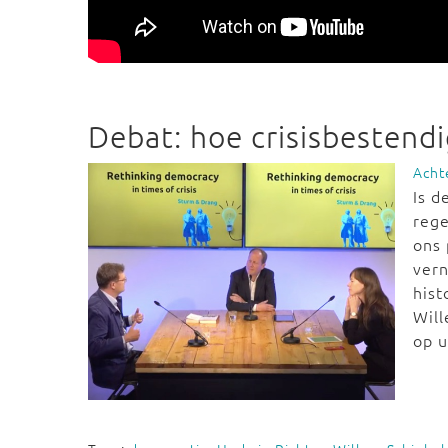
Debat: hoe crisisbestendi
Acht
Is d
rege
ons 
ver
hist
Will
op u