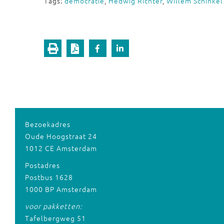
Tags:
democratie
,
Hedwig Richter
,
Willem Schinkel
Bezoekadres
Oude Hoogstraat 24
1012 CE Amsterdam
Postadres
Postbus 1628
1000 BP Amsterdam
voor pakketten:
Tafelbergweg 51