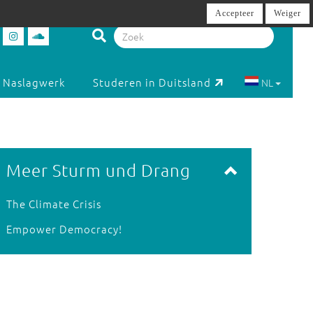
Accepteer
Weiger
Naslagwerk
Studeren in Duitsland
NL
Meer Sturm und Drang
The Climate Crisis
Empower Democracy!