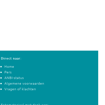
Direct naar:
Home
Pers
ANBI-status
Algemene voorwaarden
Vragen of klachten
Fotomateriaal met dank aan: