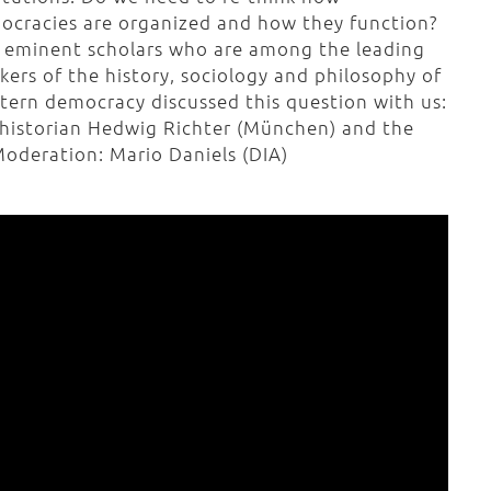
ocracies are organized and how they function?
 eminent scholars who are among the leading
kers of the history, sociology and philosophy of
tern democracy discussed this question with us:
 historian Hedwig Richter (München) and the
Moderation: Mario Daniels (DIA)