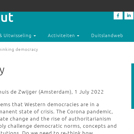
& Uitwisseling
Activiteiten
Duitslandweb
hinking democracy
y
huis de Zwijger (Amsterdam), 1 July 2022
seems that Western democracies are in a
manent state of crisis. The Corona pandemic,
mate change and the rise of authoritarianism
ply challenge democratic norms, concepts and
titutions. Do we need to re-think how