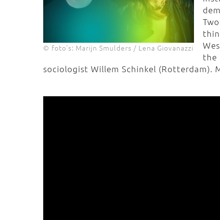
dem
Two
thin
Wes
© foto's: Marijn Smulders / Lena Giovanazzi
the
sociologist Willem Schinkel (Rotterdam). 