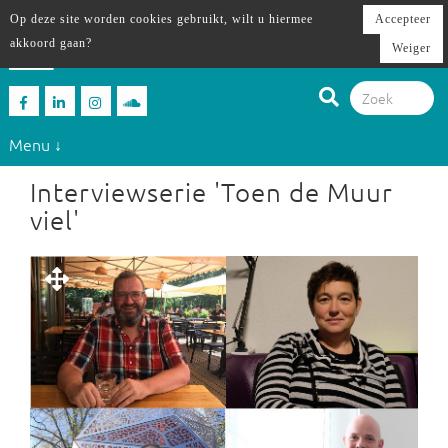
Op deze site worden cookies gebruikt, wilt u hiermee
Accepteer
akkoord gaan?
Weiger
Menu ↓
Interviewserie 'Toen de Muur
viel'