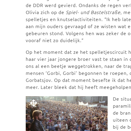
de DDR werd gevierd. Ondanks de regen ve
Olivia zich op de
Spiel- und Bastelstraße
, me
spelletjes en knutselactiviteiten. “Ik heb lat
aan mijn ouders gevraagd of ze wisten wat e
gebeuren stond. Volgens hen was zeker de 
vooraf niet zo duidelijk.”
Op het moment dat ze het spelletjescircuit 
haar vier jaar jongere broer vast te staan i
ons al een beetje weggetrokken, naar de tra
mensen ‘Gorbi, Gorbi’ begonnen te roepen, 
Gorbatsjov. Op dat moment besefte ik dat he
meer. Later bleek dat hij heeft meegeholpe
De situ
paramil
de bran
uiteen 
bij de 