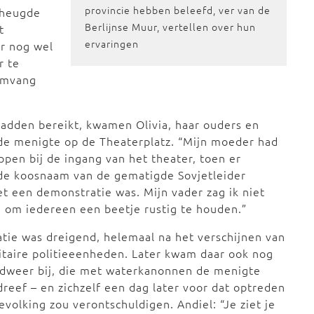
provincie hebben beleefd, ver van de
rheugde
Berlijnse Muur, vertellen over hun
t
ervaringen
er nog wel
r te
omvang
hadden bereikt, kwamen Olivia, haar ouders en
n de menigte op de Theaterplatz. “Mijn moeder had
ppen bij de ingang van het theater, toen er
de koosnaam van de gematigde Sovjetleider
t een demonstratie was. Mijn vader zag ik niet
n om iedereen een beetje rustig te houden.”
atie was dreigend, helemaal na het verschijnen van
itaire politieeenheden. Later kwam daar ook nog
dweer bij, die met waterkanonnen de menigte
dreef – en zichzelf een dag later voor dat optreden
bevolking zou verontschuldigen. Andiel: “Je ziet je