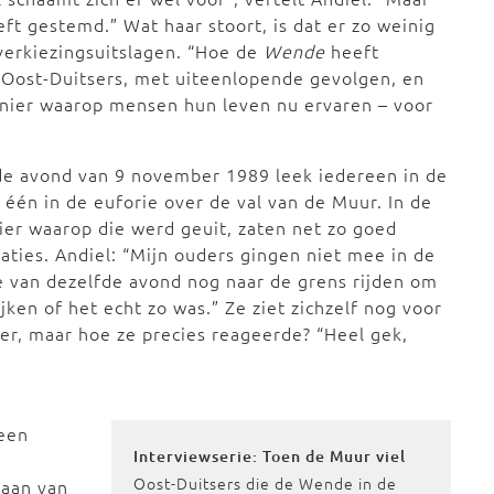
ft gestemd.” Wat haar stoort, is dat er zo weinig
 verkiezingsuitslagen. “Hoe de
Wende
heeft
 Oost-Duitsers, met uiteenlopende gevolgen, en
anier waarop mensen hun leven nu ervaren – voor
de avond van 9 november 1989 leek iedereen in de
één in de euforie over de val van de Muur. In de
er waarop die werd geuit, zaten net zo goed
aties. Andiel: “Mijn ouders gingen niet mee in de
 van dezelfde avond nog naar de grens rijden om
ijken of het echt zo was.” Ze ziet zichzelf nog voor
loer, maar hoe ze precies reageerde? “Heel gek,
 een
Interviewserie: Toen de Muur viel
Oost-Duitsers die de Wende in de
taan van