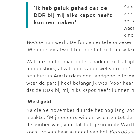
Ze d
'Ik heb geluk gehad dat de
veel
DDR bij mij niks kapot heeft
het 
kunnen maken'
waar
kind
Wende
hun werk. De fundamentele onzekerhe
‘We moeten afwachten hoe het zich ontwikke
Wat ook hielp: haar ouders hadden zich altij
binnenshuis, al zat mijn vader wel vaak op ‘t
heb hier in Amsterdam een landgenote leren 
waar de partij heel belangrijk was. Voor haa
dat de DDR bij mij niks kapot heeft kunnen 
'Westgeld'
Na die 9e november duurde het nog lang voo
maakte. “Mijn ouders wilden wachten tot de fi
december was, voordat het gezin in de Wart
kocht ze van haar aandeel van het
Begrüßun