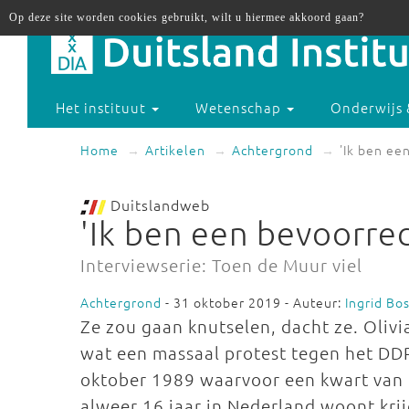
Op deze site worden cookies gebruikt, wilt u hiermee akkoord gaan?
Het instituut
Wetenschap
Onderwijs 
Home
Artikelen
Achtergrond
'Ik ben ee
Duitslandweb
'Ik ben een bevoorre
Interviewserie: Toen de Muur viel
Achtergrond
- 31 oktober 2019 - Auteur:
Ingrid Bo
Ze zou gaan knutselen, dacht ze. Olivi
wat een massaal protest tegen het DD
oktober 1989 waarvoor een kwart van d
alweer 16 jaar in Nederland woont krijg