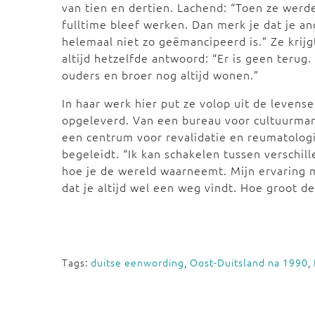
van tien en dertien. Lachend: “Toen ze werd
fulltime bleef werken. Dan merk je dat je a
helemaal niet zo geëmancipeerd is.” Ze krijg
altijd hetzelfde antwoord: “Er is geen terug.
ouders en broer nog altijd wonen.”
In haar werk hier put ze volop uit de levense
opgeleverd. Van een bureau voor cultuurman
een centrum voor revalidatie en reumatologi
begeleidt. “Ik kan schakelen tussen versch
hoe je de wereld waarneemt. Mijn ervaring 
dat je altijd wel een weg vindt. Hoe groot de
Tags:
duitse eenwording
,
Oost-Duitsland na 1990
,