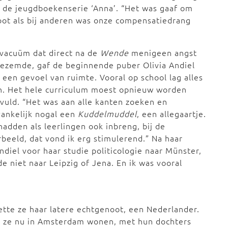
t de jeugdboekenserie ‘Anna’. “Het was gaaf om
oot als bij anderen was onze compensatiedrang
vacuüm dat direct na de
Wende
menigeen angst
ezemde, gaf de beginnende puber Olivia Andiel
t een gevoel van ruimte. Vooral op school lag alles
n. Het hele curriculum moest opnieuw worden
vuld. “Het was aan alle kanten zoeken en
ankelijk nogal een
Kuddelmuddel
, een allegaartje.
adden als leerlingen ook inbreng, bij de
rbeeld, dat vond ik erg stimulerend.” Na haar
diel voor haar studie politicologie naar Münster,
de niet naar Leipzig of Jena. En ik was vooral
tte ze haar latere echtgenoot, een Nederlander.
r ze nu in Amsterdam wonen, met hun dochters