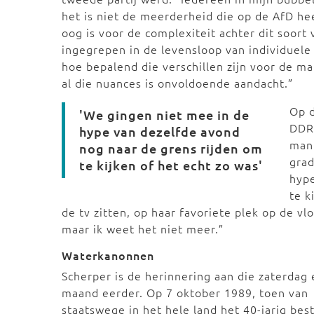
het is niet de meerderheid die op de AfD hee
oog is voor de complexiteit achter dit soort
ingegrepen in de levensloop van individuele
hoe bepalend die verschillen zijn voor de m
al die nuances is onvoldoende aandacht.”
Op 
'We gingen niet mee in de
DDR 
hype van dezelfde avond
mani
nog naar de grens rijden om
grad
te kijken of het echt zo was'
hype
te k
de tv zitten, op haar favoriete plek op de v
maar ik weet het niet meer.”
Waterkanonnen
Scherper is de herinnering aan die zaterdag
maand eerder. Op 7 oktober 1989, toen van
staatswege in het hele land het 40-jarig bes