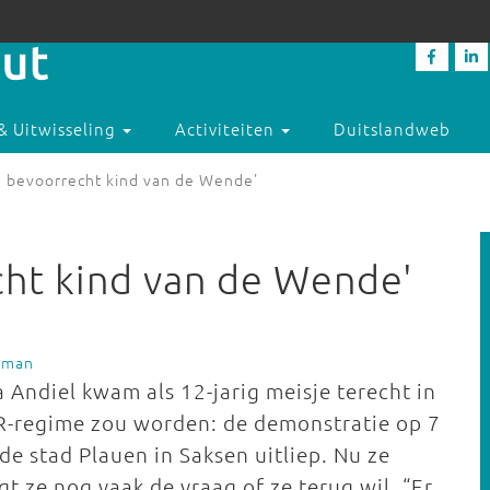
& Uitwisseling
Activiteiten
Duitslandweb
n bevoorrecht kind van de Wende'
cht kind van de Wende'
sman
a Andiel kwam als 12-jarig meisje terecht in
R-regime zou worden: de demonstratie op 7
e stad Plauen in Saksen uitliep. Nu ze
t ze nog vaak de vraag of ze terug wil. “Er