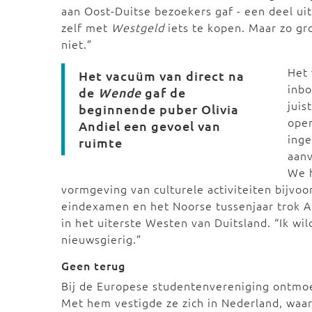
aan Oost-Duitse bezoekers gaf - een deel ui
zelf met
Westgeld
iets te kopen. Maar zo gr
niet.”
Het 
Het vacuüm van direct na
inbo
de
Wende
gaf de
juis
beginnende puber Olivia
ope
Andiel een gevoel van
inge
ruimte
aanv
We h
vormgeving van culturele activiteiten bijvoo
eindexamen en het Noorse tussenjaar trok An
in het uiterste Westen van Duitsland. “Ik wil
nieuwsgierig.”
Geen terug
Bij de Europese studentenvereniging ontmoe
Met hem vestigde ze zich in Nederland, waa