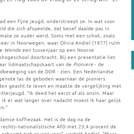
ad een fijne jeugd, onderstreept ze. In wat voor
ld die zich afspeelde, dat besef daalde pas in
mate ze ouder werd. Soms met een schok, zoals
keer in Noorwegen, waar Olivia Andiel (1977) ruim
de
Wende
een tussenjaar op een Noorse
shogeschool doorbracht. Bij een presentatie liet
aar lidmaatschapskaart van de
Pioniere
- de
gdbeweging van de DDR - zien. Een Nederlandse
genote las de geboden waarnaar de pioniers
en geacht te leven en maakte de vergelijking met
itlerjeugd. “Ik deed het eerst af als onzin. Maar
 ik er wat langer over nadacht moest ik haar gelijk
en.”
amse koffiezaak. Het is de dag na de
 rechts-nationalistische AfD met 23,4 procent de
 schaamt zich er wel voor”, vertelt Andiel. “Maar