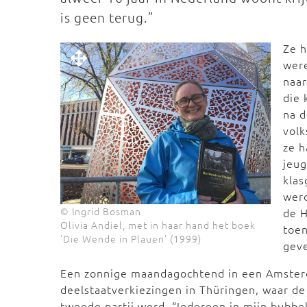
is geen terug.”
Ze h
were
naar
die 
na 
volk
ze h
jeu
klas
werd
© Ingrid Bosman
de H
Olivia Andiel, met in haar hand het boek
toen
'Die Wende in Plauen' (1999)
gev
Een zonnige maandagochtend in een Amsterd
deelstaatverkiezingen in Thüringen, waar de
tweede partij werd. “Iedereen in mijn bubbel