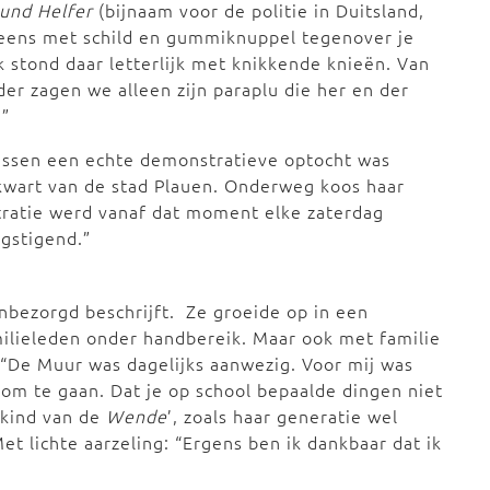
und Helfer
(bijnaam voor de politie in Duitsland,
neens met schild en gummiknuppel tegenover je
Ik stond daar letterlijk met knikkende knieën. Van
der zagen we alleen zijn paraplu die her en der
.”
ussen een echte demonstratieve optocht was
wart van de stad Plauen. Onderweg koos haar
tratie werd vanaf dat moment elke zaterdag
ngstigend.”
k onbezorgd beschrijft. Ze groeide op in een
ilieleden onder handbereik. Maar ook met familie
 “De Muur was dagelijks aanwezig. Voor mij was
m te gaan. Dat je op school bepaalde dingen niet
 ‘kind van de
Wende
’, zoals haar generatie wel
t lichte aarzeling: “Ergens ben ik dankbaar dat ik