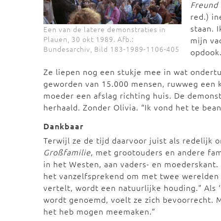
Freund 
red.) i
staan. 
Een van de latere demonstraties in
Plauen, 30 okt 1989. Afb.:
mijn va
Bundesarchiv, Bild 183-1989-1106-405
opdook
Ze liepen nog een stukje mee in wat ondert
geworden van 15.000 mensen, ruwweg een k
moeder een afslag richting huis. De demons
herhaald. Zonder Olivia. “Ik vond het te bea
Dankbaar
Terwijl ze de tijd daarvoor juist als redelij
Großfamilie
, met grootouders en andere fam
in het Westen, aan vaders- en moederskant.
het vanzelfsprekend om met twee werelden o
vertelt, wordt een natuurlijke houding.” Als
wordt genoemd, voelt ze zich bevoorrecht. Me
het heb mogen meemaken.”