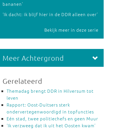
bananen’
‘Ik dacht: ik blijf hier in de DDR alleen over’
Bekijk meer in deze serie
Meer Achtergrond
Gerelateerd
Themadag brengt DDR in Hilversum tot
leven
Rapport: Oost-Duitsers sterk
ondervertegenwoordigd in topfuncties
Eén stad, twee politiechefs en geen Muur
‘Ik verzweeg dat ik uit het Oosten kwam’