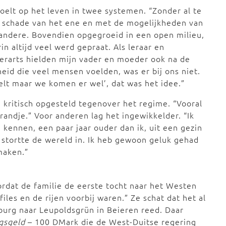
oelt op het leven in twee systemen. “Zonder al te
 schade van het ene en met de mogelijkheden van
andere. Bovendien opgegroeid in een open milieu,
in altijd veel werd gepraat. Als leraar en
erarts hielden mijn vader en moeder ook na de
id die veel mensen voelden, was er bij ons niet.
lt maar we komen er wel’, dat was het idee.”
d kritisch opgesteld tegenover het regime. “Vooral
 randje.” Voor anderen lag het ingewikkelder. “Ik
kennen, een paar jaar ouder dan ik, uit een gezin
r stortte de wereld in. Ik heb gewoon geluk gehad
maken.”
rdat de familie de eerste tocht naar het Westen
les en de rijen voorbij waren.” Ze schat dat het al
burg naar Leupoldsgrün in Beieren reed. Daar
gsgeld
– 100 DMark die de West-Duitse regering