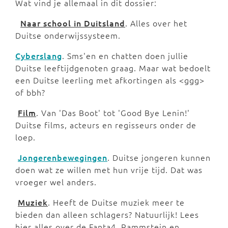
Wat vind je allemaal in dit dossier:
Naar school in Duitsland
. Alles over het
Duitse onderwijssysteem.
Cyberslang
. Sms'en en chatten doen jullie
Duitse leeftijdgenoten graag. Maar wat bedoelt
een Duitse leerling met afkortingen als <ggg>
of bbh?
Film
. Van 'Das Boot' tot 'Good Bye Lenin!'
Duitse films, acteurs en regisseurs onder de
loep.
Jongerenbewegingen
. Duitse jongeren kunnen
doen wat ze willen met hun vrije tijd. Dat was
vroeger wel anders.
Muziek
. Heeft de Duitse muziek meer te
bieden dan alleen schlagers? Natuurlijk! Lees
hier alles over de Fanta4, Rammstein en