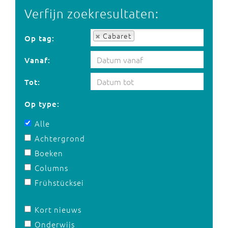
Verfijn zoekresultaten:
Op tag:
Cabaret
Op tag:
Vanaf:
Tot:
Op type:
Alle
Achtergrond
Boeken
Columns
Frühstücksei
Kort nieuws
Onderwijs