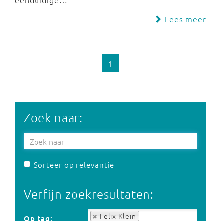
eenduidige…
Lees meer
1
Zoek naar:
Sorteer op relevantie
Verfijn zoekresultaten:
Op tag:
Felix Klein
Op tag: