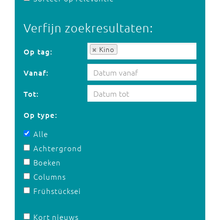
Verfijn zoekresultaten:
Op tag:
Kino
Op tag:
Vanaf:
Tot:
Op type:
Alle
Achtergrond
Boeken
Columns
Frühstücksei
Kort nieuws