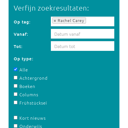
Verfijn zoekresultaten:
Op tag:
Rachel Carey
Op tag:
Vanaf:
Tot:
Op type:
Alle
Achtergrond
Boeken
Columns
Frühstücksei
Kort nieuws
Onderwijs