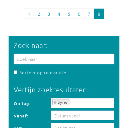
1
2
3
4
5
6
7
8
Zoek naar:
Sorteer op relevantie
Verfijn zoekresultaten:
Op tag:
Syrië
Op tag:
Vanaf: