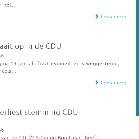
an het…
Lees meer
laait op in de CDU
eb
 na 13 jaar als fractievoorzitter is weggestemd,
erkels…
Lees meer
erliest stemming CDU-
eb
er van de CDU/CSU in de Bondsdag, heeft