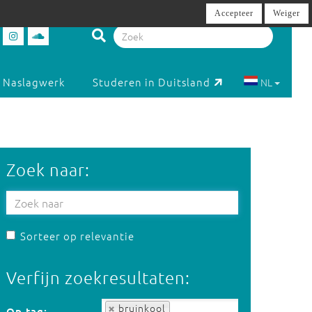
Accepteer
Weiger
Naslagwerk
Studeren in Duitsland
NL
Zoek naar:
Sorteer op relevantie
Verfijn zoekresultaten:
Op tag:
bruinkool
Op tag: