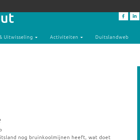
& Uitwisseling
Activiteiten
Duitslandweb
e
b
tsland nog bruinkoolmijnen heeft, wat doet