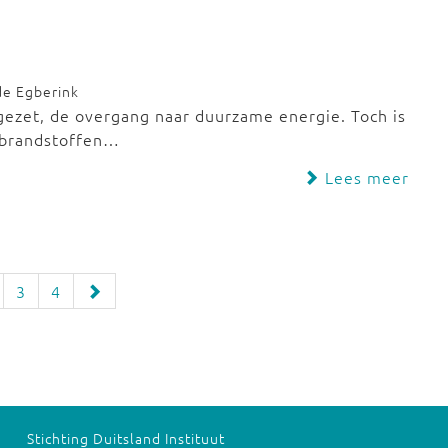
de Egberink
gezet, de overgang naar duurzame energie. Toch is
e brandstoffen…
Lees meer
3
4
Stichting Duitsland Instituut