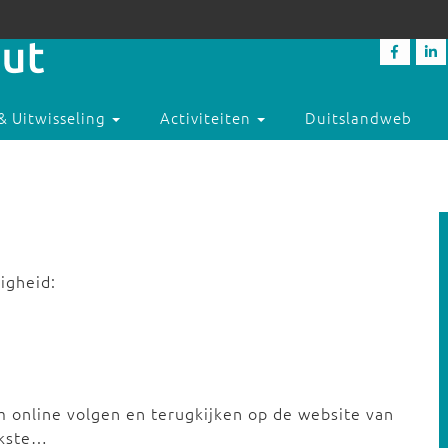
& Uitwisseling
Activiteiten
Duitslandweb
igheid:
m online volgen en terugkijken op de website van
jkste…