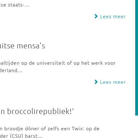
tse staats-…
Lees meer
itse mensa’s
ltijden op de universiteit of op het werk voor
ederland…
Lees meer
n broccolirepubliek!'
n broodje döner of zelfs een Twix: op de
öder (CSU) barst…