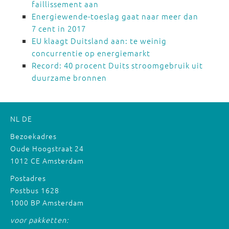
faillissement aan
Energiewende-toeslag gaat naar meer dan
7 cent in 2017
EU klaagt Duitsland aan: te weinig
concurrentie op energiemarkt
Record: 40 procent Duits stroomgebruik uit
duurzame bronnen
NL
DE
Bezoekadres
Oude Hoogstraat 24
1012 CE Amsterdam
Postadres
Postbus 1628
1000 BP Amsterdam
voor pakketten: