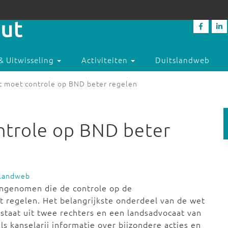
& Uitwisseling
Activiteiten
Duitslandweb
 moet controle op BND beter regelen
trole op BND beter
slandweb
angenomen die de controle op de
t regelen. Het belangrijkste onderdeel van de wet
estaat uit twee rechters en een landsadvocaat van
ls kanselarij informatie over bijzondere acties en